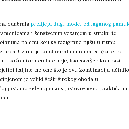
uzoraka: prugice i leopard
ama odabrala
prelijepi dugi model od laganog pamu
ramenicama i ženstvenim vezanjem u struku te
olanima na dnu koji se razigrano njišu u ritmu
etarca. Uz nju je kombinirala minimalističke crne
e i kožnu torbicu iste boje, kao savršen kontrast
jelini haljine, no ono što je ovu kombinaciju učinil
finjenom je veliki šešir širokog oboda u
oj pistacio zelenoj nijansi, istovremeno praktičan i
ish.