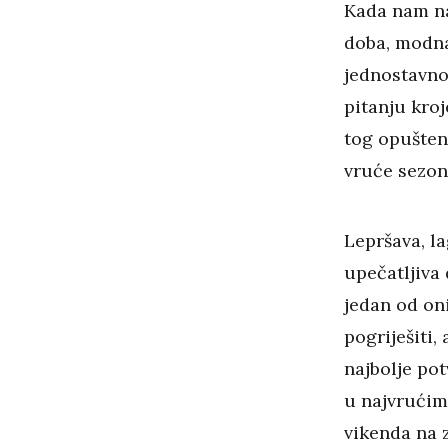
Kada nam na
doba, modna
jednostavno
pitanju kroj
tog opušteno
vruće sezone
Lepršava, la
upečatljiva 
jedan od oni
pogriješiti,
najbolje po
u najvrućim
vikenda na z