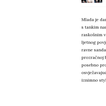
Mlada je d
s tankim na
raskošnim v
ljetnog povj
ravne sandal
prozračnoj b
posebno pro
osvježavajuć
iznimno styl