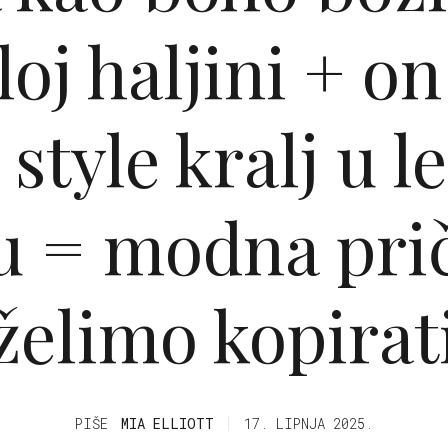
loj haljini + o
 style kralj u 
u = modna prič
želimo kopirat
PIŠE
MIA ELLIOTT
17. LIPNJA 2025.