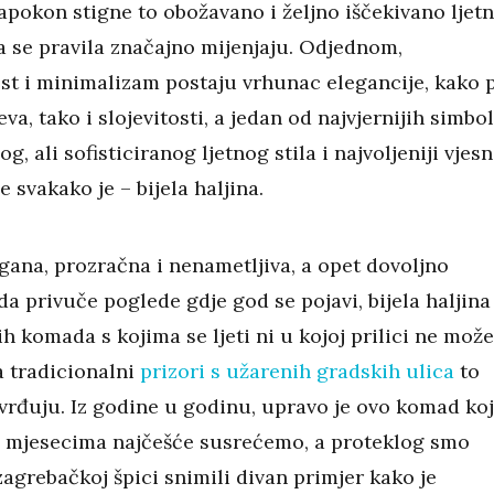
pokon stigne to obožavano i željno iščekivano ljet
 se pravila značajno mijenjaju. Odjednom,
st i minimalizam postaju vrhunac elegancije, kako 
eva, tako i slojevitosti, a jedan od najvjernijih simbo
g, ali sofisticiranog ljetnog stila i najvoljeniji vjesn
 svakako je – bijela haljina.
gana, prozračna i nenametljiva, a opet dovoljno
da privuče poglede gdje god se pojavi, bijela haljina 
h komada s kojima se ljeti ni u kojoj prilici ne može
 a tradicionalni
prizori s užarenih gradskih ulica
to
tvrđuju. Iz godine u godinu, upravo je ovo komad koj
 mjesecima najčešće susrećemo, a proteklog smo
agrebačkoj špici snimili divan primjer kako je