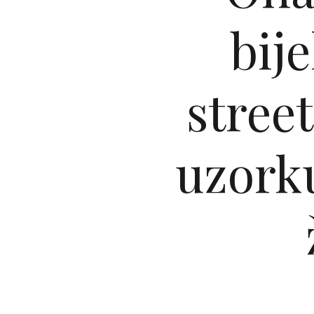
bije
street
uzork