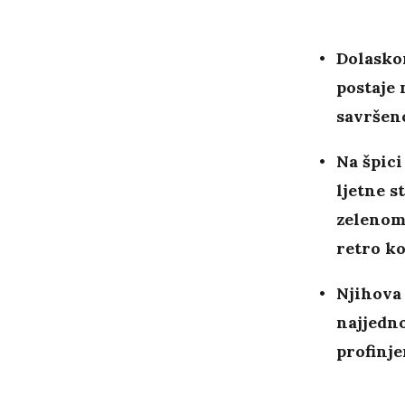
Dolaskom
postaje 
savršeno
Na špici
ljetne s
zelenom 
retro k
Njihova 
najjedno
profinje