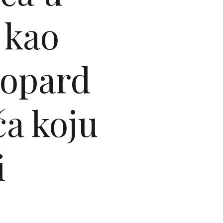
n kao
leopard
a koju
i