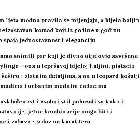
 ljeta modna pravila se mijenjaju, a bijela halji
neizostavan komad koji iz godine u godinu
 spaja jednostavnost i eleganciju
 smo snimili par koji je divno utjelovio savršene
tylinge – ona u lepršavoj bijeloj haljini, pistacio
šeširu i zlatnim detaljima, a on u leopard košulji
omadima i urbanim modnim dodacima
usklađenost i osobni stil pokazali su kako i
stavnije ljetne kombinacije mogu biti i
ne i zabavne, s dozom karaktera