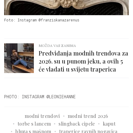
Foto: Instagram @franziskanazarenus
MOŽDA VAS ZANIMA
Predviđanja modnih trendova za
2026. su u punom jeku, a ovih 5
će vladati u svijetu traperica
PHOTO: INSTAGRAM @LEONIEHANNE
modni trendovi
modni trend 2026
torbe s lancem
slingback cipele
kaput
bluza s mašnom
traperice ravnih nogavica