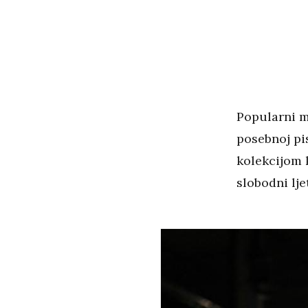
Popularni m
posebnoj pis
kolekcijom k
slobodni lje