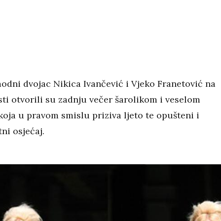
odni dvojac Nikica Ivančević i Vjeko Franetović na
ti otvorili su zadnju večer šarolikom i veselom
oja u pravom smislu priziva ljeto te opušteni i
tni osjećaj.