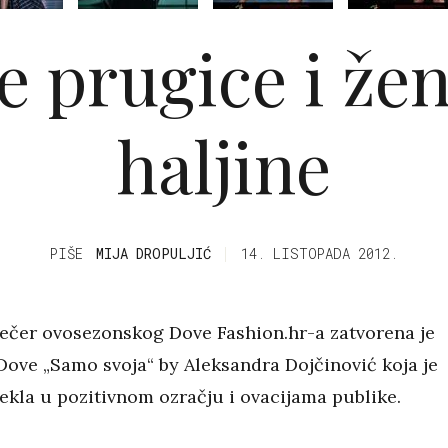
e prugice i že
haljine
PIŠE
MIJA DROPULJIĆ
14. LISTOPADA 2012.
večer ovosezonskog Dove Fashion.hr-a zatvorena je
Dove „Samo svoja“ by Aleksandra Dojčinović koja je
ekla u pozitivnom ozračju i ovacijama publike.