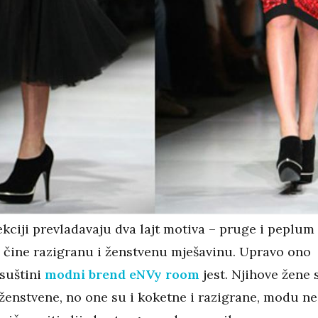
kciji prevladavaju dva lajt motiva – pruge i peplum
o čine razigranu i ženstvenu mješavinu. Upravo ono
 suštini
modni brend eNVy room
jest. Njihove žene 
 ženstvene, no one su i koketne i razigrane, modu ne