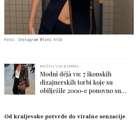
Foto: Instagram @toni.hrlb
MOŽDA VAS ZANIMA
Modni déjà vu: 7 ikonskih
dizajnerskih torbi koje su
obilježile 2000-e ponovno su
zasjele na tron
Od kraljevske potvrde do viralne senzacije