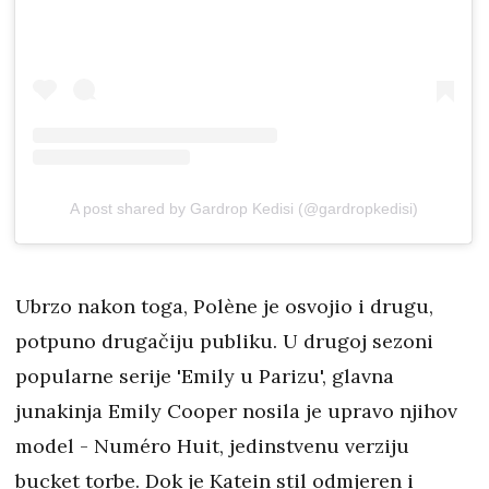
A post shared by Gardrop Kedisi (@gardropkedisi)
Ubrzo nakon toga, Polène je osvojio i drugu,
potpuno drugačiju publiku. U drugoj sezoni
popularne serije 'Emily u Parizu', glavna
junakinja Emily Cooper nosila je upravo njihov
model - Numéro Huit, jedinstvenu verziju
bucket torbe. Dok je Katein stil odmjeren i