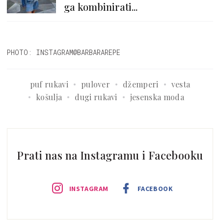
ga kombinirati...
PHOTO: INSTAGRAM@BARBARAREPE
puf rukavi
pulover
džemperi
vesta
košulja
dugi rukavi
jesenska moda
Prati nas na Instagramu i Facebooku
INSTAGRAM
FACEBOOK