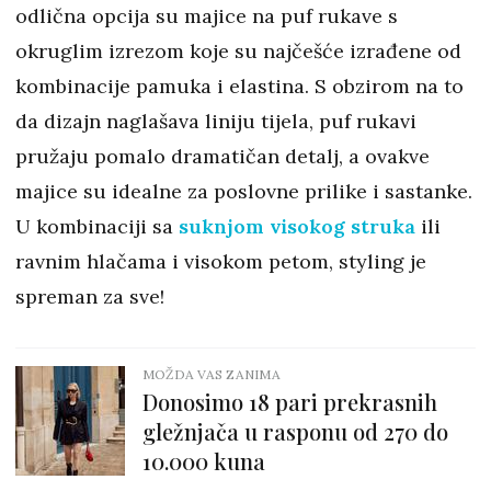
odlična opcija su majice na puf rukave s
okruglim izrezom koje su najčešće izrađene od
kombinacije pamuka i elastina. S obzirom na to
da dizajn naglašava liniju tijela, puf rukavi
pružaju pomalo dramatičan detalj, a ovakve
majice su idealne za poslovne prilike i sastanke.
U kombinaciji sa
suknjom visokog struka
ili
ravnim hlačama i visokom petom, styling je
spreman za sve!
MOŽDA VAS ZANIMA
Donosimo 18 pari prekrasnih
gležnjača u rasponu od 270 do
10.000 kuna