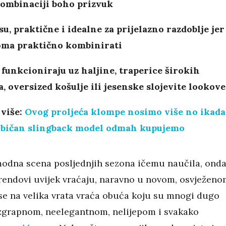
kombinaciji boho prizvuk
u, praktične i idealne za prijelazno razdoblje jer
eoma praktično kombinirati
 funkcioniraju uz haljine, traperice širokih
, oversized košulje ili jesenske slojevite lookove
 više:
Ovog proljeća klompe nosimo više no ikada
običan slingback model odmah kupujemo
modna scena posljednjih sezona ičemu naučila, ond
 trendovi uvijek vraćaju, naravno u novom, osvježeno
se na velika vrata vraća obuća koju su mnogi dugo
zgrapnom, neelegantnom, nelijepom i svakako