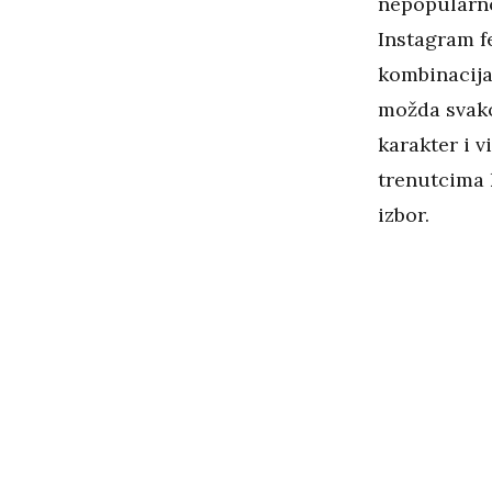
nepopular
Instagram f
kombinacija
možda svako
karakter i 
trenutcima 
izbor.