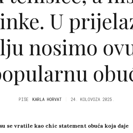
inke. U prije
lju nosimo ov
opularnu obuć
PIŠE
KARLA HORVAT
24. KOLOVOZA 2025.
u se vratile kao chic statement obuća koja daje