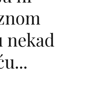
laznom
u nekad
u...