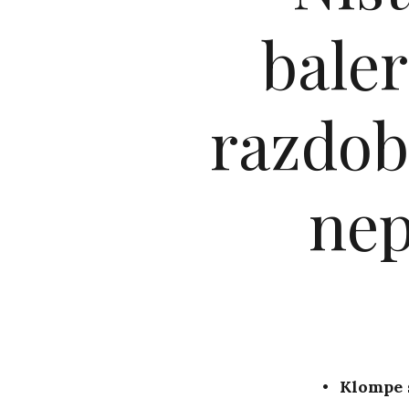
baler
razdob
nep
Klompe s