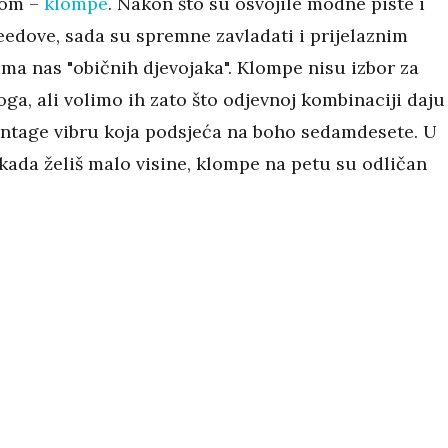
nom –
klompe
. Nakon što su osvojile modne piste i
eedove, sada su spremne zavladati i prijelaznim
ma nas "običnih djevojaka". Klompe nisu izbor za
ga, ali volimo ih zato što odjevnoj kombinaciji daju
vintage vibru koja podsjeća na boho sedamdesete. U
kada želiš malo visine, klompe na petu su odličan