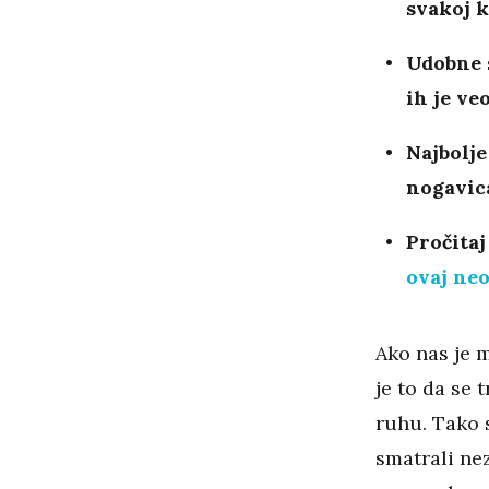
svakoj 
Udobne s
ih je v
Najbolje
nogavica
Pročitaj
ovaj ne
Ako nas je 
je to da se
ruhu. Tako 
smatrali ne