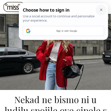
Sign in with Google
Nekad ne bismo ni u
ludilu spojile ove cipele s