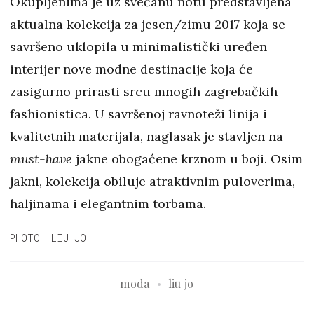
Okupljenima je uz svečanu notu predstavljena
aktualna kolekcija za jesen/zimu 2017 koja se
savršeno uklopila u minimalistički uređen
interijer nove modne destinacije koja će
zasigurno prirasti srcu mnogih zagrebačkih
fashionistica. U savršenoj ravnoteži linija i
kvalitetnih materijala, naglasak je stavljen na
must-have
jakne obogaćene krznom u boji. Osim
jakni, kolekcija obiluje atraktivnim puloverima,
haljinama i elegantnim torbama.
PHOTO: LIU JO
moda
liu jo