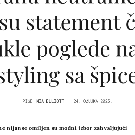
 su statement 
ukle poglede na
styling sa špic
PIŠE
MIA ELLIOTT
24. OŽUJKA 2025.
e nijanse omiljen su modni izbor zahvaljujući