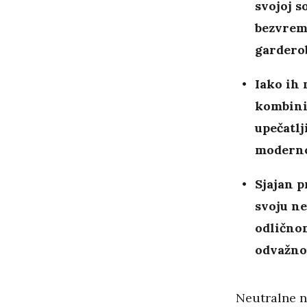
svojoj s
bezvrem
gardero
Iako ih
kombinir
upečatlj
modern
Sjajan p
svoju n
odlično
odvažnos
Neutralne n