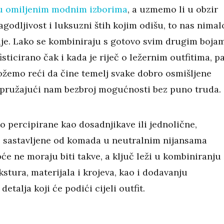
 omiljenim modnim izborima
, a uzmemo li u obzir
agodljivost i luksuzni štih kojim odišu, to nas nimal
je. Lako se kombiniraju s gotovo svim drugim boja
fisticirano čak i kada je riječ o ležernim outfitima, p
emo reći da čine temelj svake dobro osmišljene
pružajući nam bezbroj mogućnosti bez puno truda.
o percipirane kao dosadnjikave ili jednolične,
 sastavljene od komada u neutralnim nijansama
e ne moraju biti takve, a ključ leži u kombiniranju
ekstura, materijala i krojeva, kao i dodavanju
detalja koji će podići cijeli outfit.