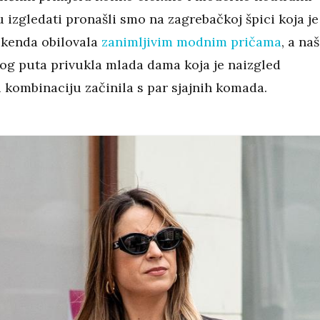
izgledati pronašli smo na zagrebačkoj špici koja je
ikenda obilovala
zanimljivim modnim pričama
, a na
vog puta privukla mlada dama koja je naizgled
 kombinaciju začinila s par sjajnih komada.