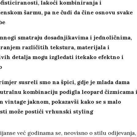
ofisticiranosti, lakoći kombiniranja i
enskom šarmu, pa ne čudi da čine osnovu svake
be
 mnogi smatraju dosadnjikavima i jednoličnima,
anjem različitih tekstura, materijala i
ivih detalja mogu izgledati itekako efektno i
o
rimjer susreli smo na špici, gdje je mlada dama
eutralnu kombinaciju podigla leopard čizmicama 
m vintage jaknom, pokazavši kako se s malo
ti može postići vrhunski styling
ijanse već godinama se, neovisno o stilu odijevanja,