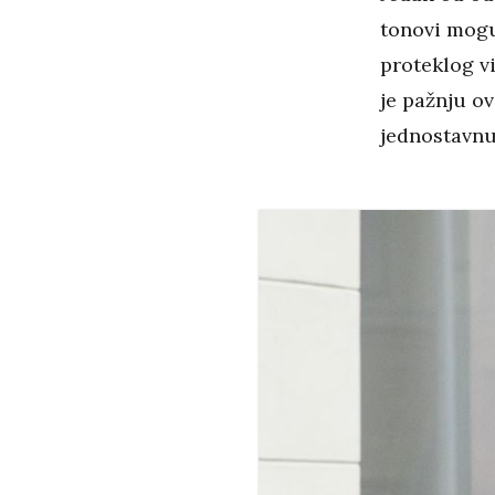
tonovi mogu 
proteklog v
je pažnju o
jednostavnu