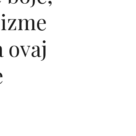
čizme
 ovaj
e