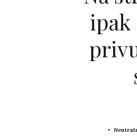
ipak
priv
Neutraln