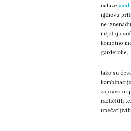
nalaze
među
njihovu pril
ne iznenađu
i djeluju so
komotno mož
garderobe, 
Iako su čest
kombinacije
zapravo uopć
različitih t
upečatljivih 