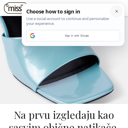
Sign in with Google
Na prvu izgledaju kao
sasvim obične natikače,