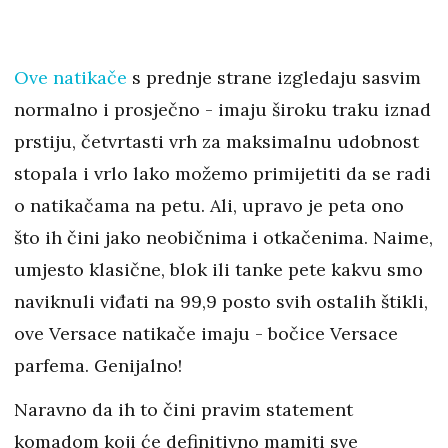
Ove natikače
s prednje strane izgledaju sasvim
normalno i prosječno - imaju široku traku iznad
prstiju, četvrtasti vrh za maksimalnu udobnost
stopala i vrlo lako možemo primijetiti da se radi
o natikačama na petu. Ali, upravo je peta ono
što ih čini jako neobičnima i otkačenima. Naime,
umjesto klasične, blok ili tanke pete kakvu smo
naviknuli viđati na 99,9 posto svih ostalih štikli,
ove Versace natikače imaju - bočice Versace
parfema. Genijalno!
Naravno da ih to čini pravim statement
komadom koji će definitivno mamiti sve