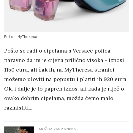
Foto: MyTheresa
Pošto se radi o cipelama s Versace polica,
naravno da im je cijena prilično visoka - iznosi
1150 eura, ali čak ih, na MyTheresa stranici
možemo uloviti na popustu i platiti ih 920 eura.
Ok, i dalje je to papren iznos, ali kada je riječ o
ovako dobrim cipelama, možda ćemo malo
razmisliti...
MOŽDA VAS ZANIMA