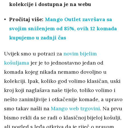
kolekcije i dostupna je na webu
Pročitaj više:
Mango Outlet završava sa
svojim sniženjem od 85%, ovih 12 komada
kupujemo u zadnji čas
Uvijek smo u potrazi za
novim bijelim
košuljama
jer je to jednostavno jedan od
komada kojeg nikada nemamo dovoljno u
kolekciji. Ipak, koliko god volimo klasičan, uski
kroj koji naglašava naše tijelo, toliko volimo i
nešto zanimljivije i otkačenije komade, a upravo
smo takav našli na
Mango web trgovini
. Na prvu
bismo rekli da se radi o klasičnoj bijeloj košulji,
ali pogled s leđa otkriva da je riječ o pravom