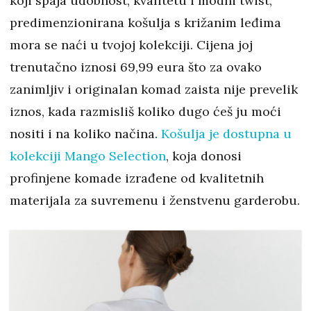
koji spaja udobnost, kvalitetu i modni twist,
predimenzionirana košulja s križanim leđima
mora se naći u tvojoj kolekciji. Cijena joj
trenutačno iznosi 69,99 eura što za ovako
zanimljiv i originalan komad zaista nije prevelik
iznos, kada razmisliš koliko dugo ćeš ju moći
nositi i na koliko načina.
Košulja je dostupna u
kolekciji Mango Selection
, koja donosi
profinjene komade izrađene od kvalitetnih
materijala za suvremenu i ženstvenu garderobu.