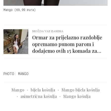
Mango (69,99 eura)
MOŽDA VAS ZANIMA
Ormar za prijelazno razdoblje
opremamo punom parom i
dodajemo ovih 15 komada za
manje od 50 eura
PHOTO: MANGO
Mango
bijela košulja
Mango bijela košulja
asimetrična košulja
Mango košulja