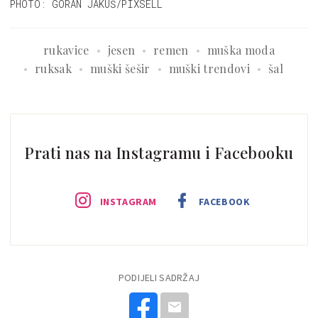
PHOTO: GORAN JAKUŠ/PIXSELL
rukavice
jesen
remen
muška moda
ruksak
muški šešir
muški trendovi
šal
Prati nas na Instagramu i Facebooku
INSTAGRAM
FACEBOOK
PODIJELI SADRŽAJ