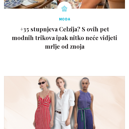
MODA
+35 stupnjeva Celzija? S ovih pet
modnih trikova ipak nitko neće vidjeti
mrlje od znoja