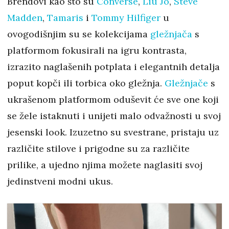
Brendovi kao što su
Converse
,
Liu Jo
,
Steve
Madden
,
Tamaris
i
Tommy Hilfiger
u
ovogodišnjim su se kolekcijama
gležnjača
s
platformom fokusirali na igru ​​kontrasta,
izrazito naglašenih potplata i elegantnih detalja
poput kopči ili torbica oko gležnja.
Gležnjače
s
ukrašenom platformom oduševit će sve one koji
se žele istaknuti i unijeti malo odvažnosti u svoj
jesenski look. Izuzetno su svestrane, pristaju uz
različite stilove i prigodne su za različite
prilike, a ujedno njima možete naglasiti svoj
jedinstveni modni ukus.