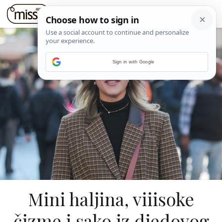
Sign in with Google
Mini haljina, viiisoke
čizme i sako iz djedovog