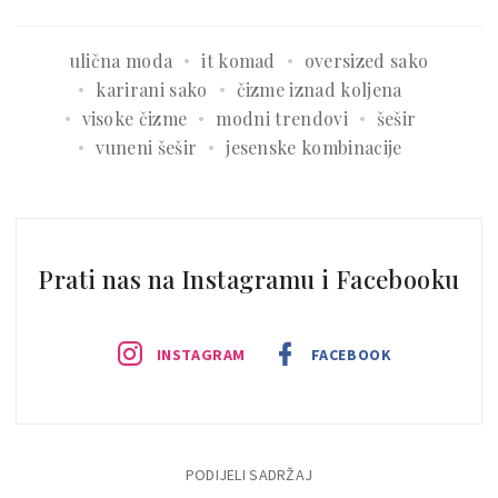
ulična moda
it komad
oversized sako
karirani sako
čizme iznad koljena
visoke čizme
modni trendovi
šešir
vuneni šešir
jesenske kombinacije
Prati nas na Instagramu i Facebooku
INSTAGRAM
FACEBOOK
PODIJELI SADRŽAJ