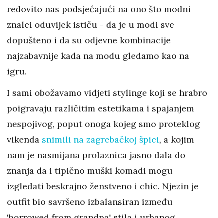
redovito nas podsjećajući na ono što modni
znalci oduvijek ističu - da je u modi sve
dopušteno i da su odjevne kombinacije
najzabavnije kada na modu gledamo kao na
igru.
I sami obožavamo vidjeti stylinge koji se hrabro
poigravaju različitim estetikama i spajanjem
nespojivog, poput onoga kojeg smo proteklog
vikenda
snimili na zagrebačkoj špici
, a kojim
nam je nasmijana prolaznica jasno dala do
znanja da i tipično muški komadi mogu
izgledati beskrajno ženstveno i chic. Njezin je
outfit bio savršeno izbalansiran između
'borrowed from grandpa' stila i urbanog