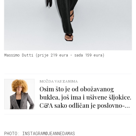
Massimo Dutti (prije 219 eura - sada 159 eura)
MOŽDA VAS ZANIMA
Osim što je od obožavanog
buklea, još ima i ušivene šljokice.
C&A sako odličan je poslovno-
svečani komad!
PHOTO: INSTAGRAM@JEANNEDAMAS