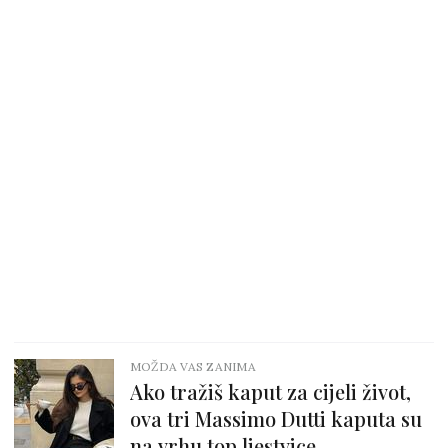
MOŽDA VAS ZANIMA
Ako tražiš kaput za cijeli život,
ova tri Massimo Dutti kaputa su
na vrhu top ljestvice