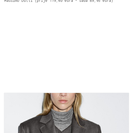
Massimo Dutti (prije 119,40 eura - sada 89,95 eura)