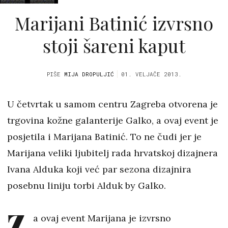
Marijani Batinić izvrsno
stoji šareni kaput
PIŠE
MIJA DROPULJIĆ
01. VELJAČE 2013.
U četvrtak u samom centru Zagreba otvorena je
trgovina kožne galanterije Galko, a ovaj event je
posjetila i Marijana Batinić. To ne čudi jer je
Marijana veliki ljubitelj rada hrvatskoj dizajnera
Ivana Alduka koji već par sezona dizajnira
posebnu liniju torbi Alduk by Galko.
Z
a ovaj event Marijana je izvrsno