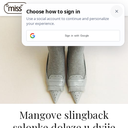
Sign in with Google
Mangove slingback
salonke dolaze u dvije