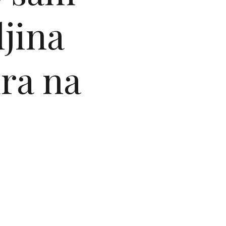
ljina
ura na