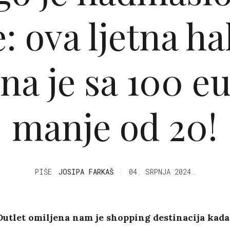
: ova ljetna ha
na je sa 100 e
manje od 20!
PIŠE
JOSIPA FARKAŠ
04. SRPNJA 2024.
utlet omiljena nam je shopping destinacija kada