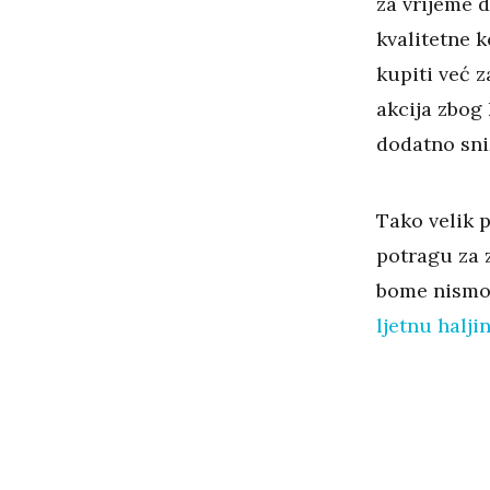
za vrijeme d
kvalitetne 
kupiti već z
akcija zbog 
dodatno sni
Tako velik 
potragu za 
bome nismo 
ljetnu halji