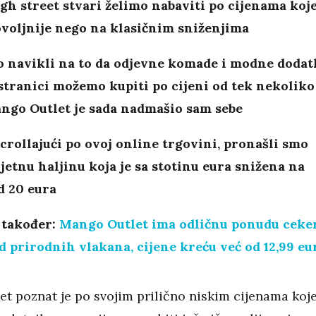
gh street stvari želimo nabaviti po cijenama koj
ovoljnije nego na klasičnim sniženjima
o navikli na to da odjevne komade i modne dodat
stranici možemo kupiti po cijeni od tek nekoliko
ango Outlet je sada nadmašio sam sebe
crollajući po ovoj online trgovini, pronašli smo
jetnu haljinu koja je sa stotinu eura snižena na
d 20 eura
 također:
Mango Outlet ima odličnu ponudu ceke
od prirodnih vlakana, cijene kreću već od 12,99 eu
t poznat je po svojim prilično niskim cijenama koje