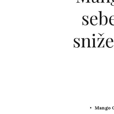
sebe
sniže
Mango O