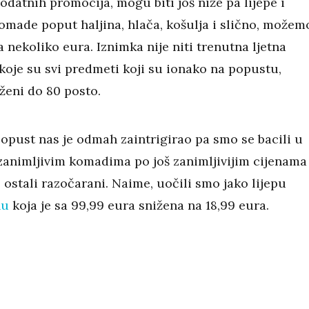
odatnih promocija, mogu biti još niže pa lijepe i
komade poput haljina, hlača, košulja i slično, možem
a nekoliko eura. Iznimka nije niti trenutna ljetna
koje su svi predmeti koji su ionako na popustu,
ženi do 80 posto.
popust nas je odmah zaintrigirao pa smo se bacili u
zanimljivim komadima po još zanimljivijim cijenama 
ostali razočarani. Naime, uočili smo jako lijepu
nu
koja je sa 99,99 eura snižena na 18,99 eura.