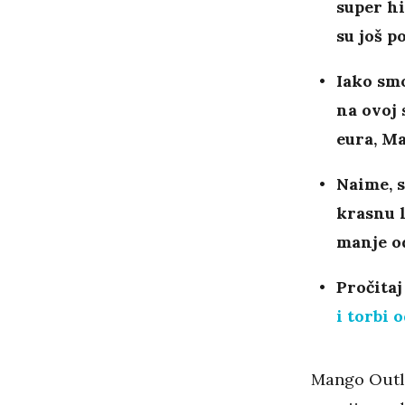
super hi
su još p
Iako sm
na ovoj 
eura, M
Naime, s
krasnu l
manje o
Pročitaj
i torbi 
Mango Outle