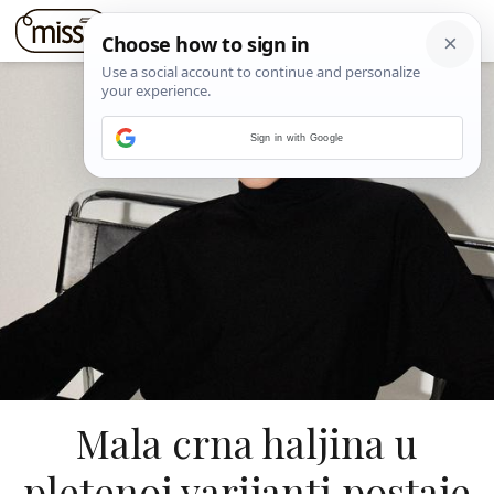
Sign in with Google
Mala crna haljina u
pletenoj varijanti postaje