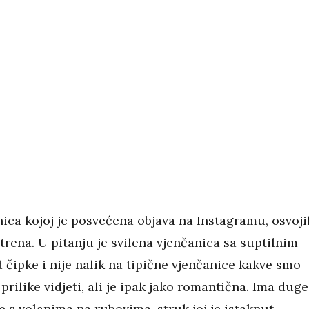
ica kojoj je posvećena objava na Instagramu, osvoji
 trena. U pitanju je svilena vjenčanica sa suptilnim
 čipke i nije nalik na tipične vjenčanice kakve smo
prilike vidjeti, ali je ipak jako romantična. Ima duge
 s volanima na rubovima, struk joj je istaknut