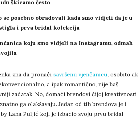
nudu škicamo često
 se posebno obradovali kada smo vidjeli da je u
tigla i prva bridal kolekcija
enčanica koju smo vidjeli na Instagramu, odmah
svojila
enka zna da pronaći
savršenu vjenčanicu
, osobito a
nekonvencionalno, a ipak romantično, nije baš
niji zadatak. No, domaći brendovi čijoj kreativnosti
znatno ga olakšavaju. Jedan od tih brendova je i
y Lana Puljić koji je izbacio svoju prvu bridal