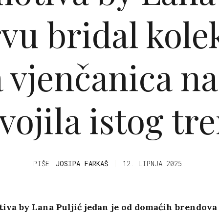
vu bridal kolek
 vjenčanica na
vojila istog tr
PIŠE
JOSIPA FARKAŠ
12. LIPNJA 2025.
iva by Lana Puljić jedan je od domaćih brendova