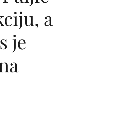
ciju, a
s je
ena