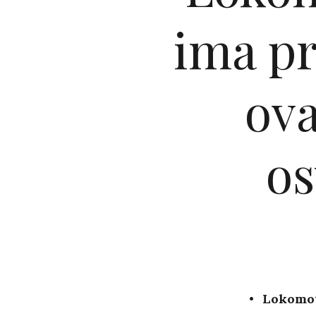
ima pr
ova
os
Lokomot