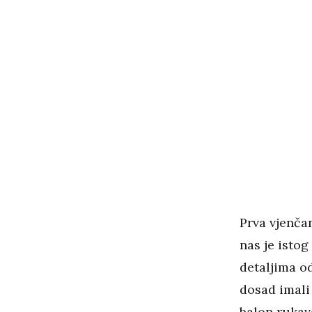
Prva vjenčan
nas je istog
detaljima od
dosad imali 
balon rukave