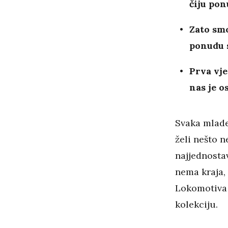
čiju po
Zato smo
ponudu s
Prva vj
nas je o
Svaka mlad
želi nešto 
najjednostav
nema kraja, 
Lokomotiva b
kolekciju.