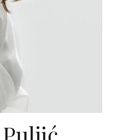
Puljić