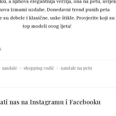
kši, a njihova elegantnija verzija, ona na petu, uvije
nova izmami uzdahe. Donedavni trend punih peta
e su debele i klasične, uske štikle. Provjerite koji su
top modeli ovog ljeta!
A
sandale
shopping vodič
sandale na petu
ati nas na Instagramu i Facebooku