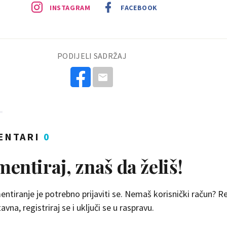
INSTAGRAM
FACEBOOK
PODIJELI SADRŽAJ
ENTARI
0
entiraj, znaš da želiš!
ntiranje je potrebno prijaviti se. Nemaš korisnički račun? Reg
vna, registriraj se i uključi se u raspravu.