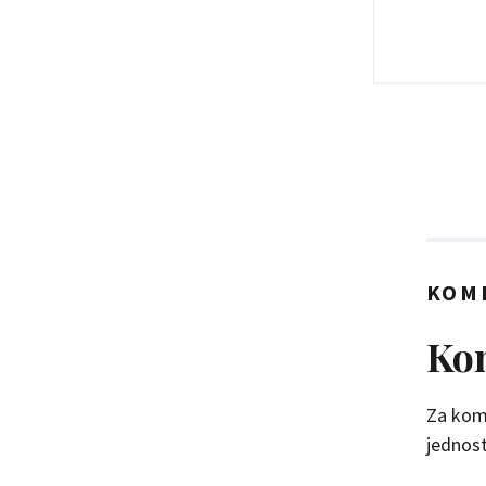
KOM
Kom
Za kome
jednosta