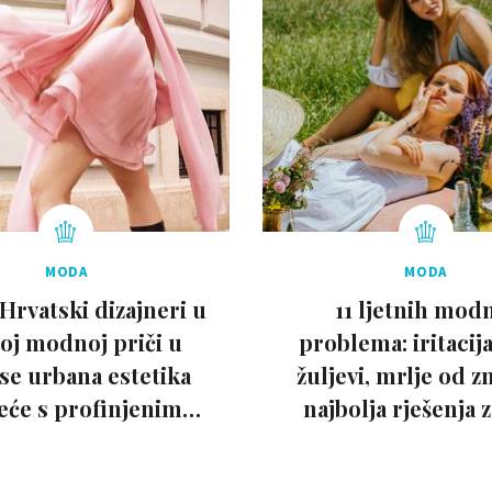
MODA
MODA
Hrvatski dizajneri u
11 ljetnih mod
noj modnoj priči u
problema: iritacija
 se urbana estetika
žuljevi, mrlje od zno
eće s profinjenim
najbolja rješenja z
krojevima