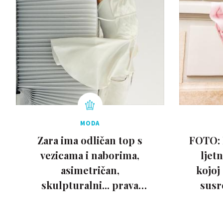
MODA
Zara ima odličan top s
FOTO: 
vezicama i naborima,
ljet
asimetričan,
kojoj
skulpturalni... prava
susr
avangarda!