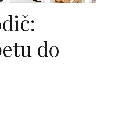
dič:
petu do