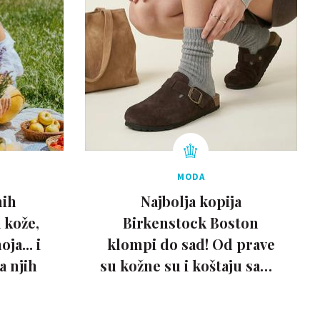
MODA
nih
Najbolja kopija
 kože,
Birkenstock Boston
ja... i
klompi do sad! Od prave
a njih
su kožne su i koštaju samo
20 eura