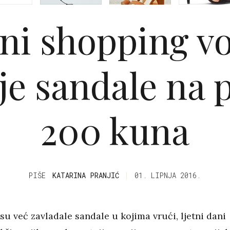
tni shopping vo
je sandale na 
200 kuna
PIŠE
KATARINA PRANJIĆ
01. LIPNJA 2016.
su već zavladale sandale u kojima vrući, ljetni dani