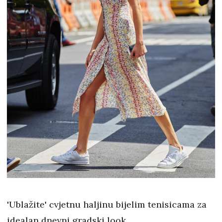
'Ublažite' cvjetnu haljinu bijelim tenisicama za
idealan dnevni gradski look.