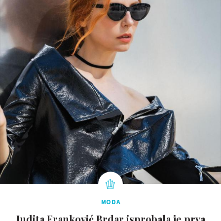
MODA
Judita Franković Brdar isprobala je prva