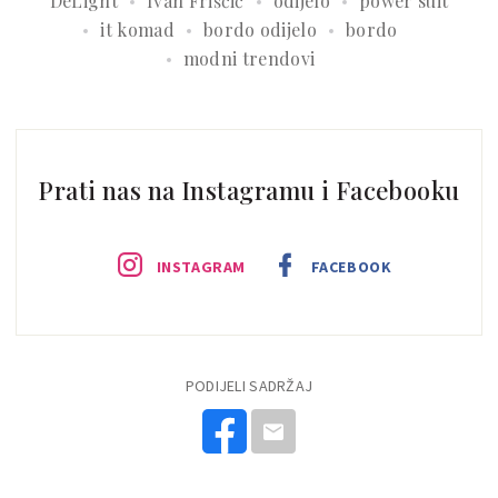
DeLight
Ivan Friščić
odijelo
power suit
it komad
bordo odijelo
bordo
modni trendovi
Prati nas na Instagramu i Facebooku
INSTAGRAM
FACEBOOK
PODIJELI SADRŽAJ