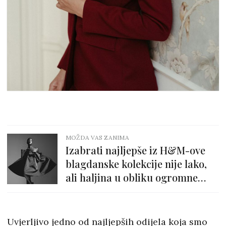
MOŽDA VAS ZANIMA
Izabrati najljepše iz H&M-ove
blagdanske kolekcije nije lako,
ali haljina u obliku ogromne
mašne je baš posebna
Uvjerljivo jedno od najljepših odijela koja smo