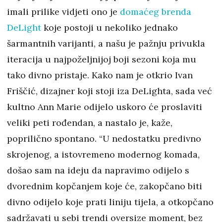
imali prilike vidjeti ono je
domaćeg brenda
DeLight
koje postoji u nekoliko jednako
šarmantnih varijanti, a našu je pažnju privukla
iteracija u najpoželjnijoj boji sezoni koja mu
tako divno pristaje. Kako nam je otkrio Ivan
Friščić, dizajner koji stoji iza DeLighta, sada već
kultno Ann Marie odijelo uskoro će proslaviti
veliki peti rođendan, a nastalo je, kaže,
poprilično spontano. “U nedostatku predivno
skrojenog, a istovremeno modernog komada,
došao sam na ideju da napravimo odijelo s
dvorednim kopčanjem koje će, zakopčano biti
divno odijelo koje prati liniju tijela, a otkopčano
sadržavati u sebi trendi oversize moment, bez