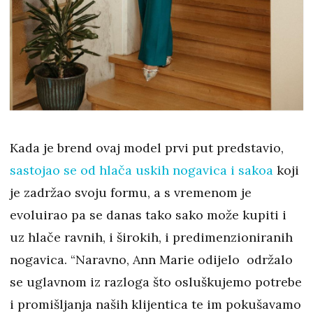
Kada je brend ovaj model prvi put predstavio,
sastojao se od hlača uskih nogavica i sakoa
koji
je zadržao svoju formu, a s vremenom je
evoluirao pa se danas tako sako može kupiti i
uz hlače ravnih, i širokih, i predimenzioniranih
nogavica. “Naravno, Ann Marie odijelo održalo
se uglavnom iz razloga što osluškujemo potrebe
i promišljanja naših klijentica te im pokušavamo