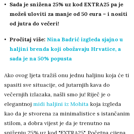
Sada je snižena 25% uz kod EXTRA25 pa je
možeš uloviti za manje od 50 eura – i nositi
od jutra do večeri!
Pročitaj više:
Nina Badrić izgleda sjajno u
haljini brenda koji obožavaju Hrvatice, a
sada je na 50% popusta
Ako ovog ljeta tražiš onu jednu haljinu koja će ti
spasiti sve situacije, od jutarnjih kava do
večernjih izlazaka, našli smo ju! Riječ je o
elegantnoj
midi haljini iz Mohita
koja izgleda
kao da je stvorena za minimalistice s istančanim
stilom, a dobra vijest je da je trenutno na
sniženju 25% uz kod "EXTRA25". Početna cijena