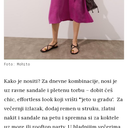
Foto: Mohito
Kako je nositi? Za dnevne kombinacije, nosi je
uz ravne sandale i pletenu torbu – dobit ćeš
chic, effortless look koji vrišti "'jeto u gradu'. Za
večernji izlazak, dodaj remen u struku, zlatni
nakit i sandale na petu i spremna si za koktele
uz more ili rooftop party. U hladnijim večerima,