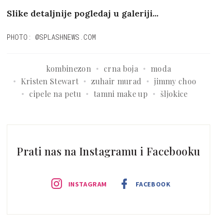
Slike detaljnije pogledaj u galeriji...
PHOTO: @SPLASHNEWS.COM
kombinezon
crna boja
moda
Kristen Stewart
zuhair murad
jimmy choo
cipele na petu
tamni make up
šljokice
Prati nas na Instagramu i Facebooku
INSTAGRAM
FACEBOOK