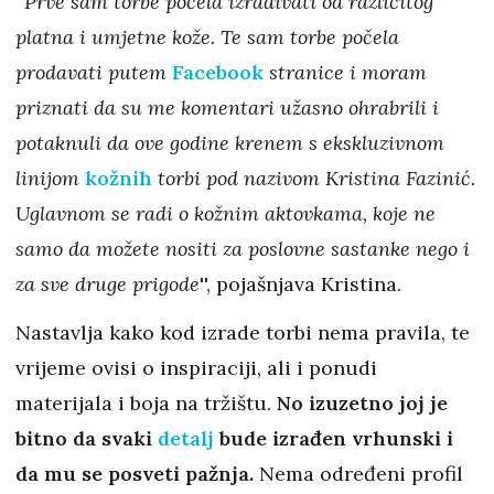
''
Prve sam torbe počela izrađivati od različitog
platna i umjetne kože. Te sam torbe počela
prodavati putem
Facebook
stranice i moram
priznati da su me komentari užasno ohrabrili i
potaknuli da ove godine krenem s ekskluzivnom
linijom
kožnih
torbi pod nazivom Kristina Fazinić.
Uglavnom se radi o kožnim aktovkama, koje ne
samo da možete nositi za poslovne sastanke nego i
za sve druge prigode
'', pojašnjava Kristina.
Nastavlja kako kod izrade torbi nema pravila, te
vrijeme ovisi o inspiraciji, ali i ponudi
materijala i boja na tržištu.
No izuzetno joj je
bitno da svaki
detalj
bude izrađen vrhunski i
da mu se posveti pažnja.
Nema određeni profil