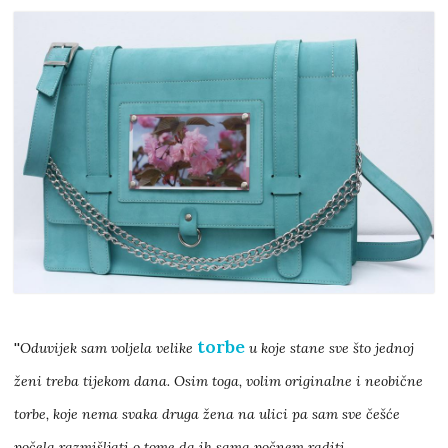
torbe
''
Oduvijek sam voljela velike
u koje stane sve što jednoj
ženi treba tijekom dana. Osim toga, volim originalne i neobične
torbe, koje nema svaka druga žena na ulici pa sam sve češće
počela razmišljati o tome da ih sama počnem raditi.