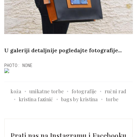
U galeriji detaljnije pogledajte fotografije...
PHOTO: NONE
koža
unikatne torbe
fotografije
ručni rad
kristina fazinić
bags by kristina
torbe
Prati nas na Instagramu i Facebooku