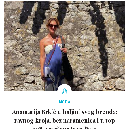
MODA
Anamarija Brkić u haljini svog brenda:
ravnog kroja, bez naramenica i u top
boji, savršena je za ljeto