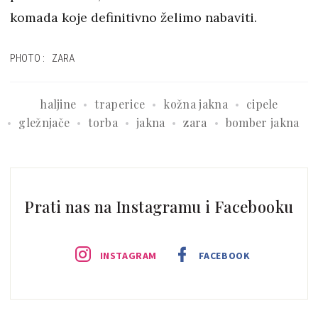
komada koje definitivno želimo nabaviti.
PHOTO: ZARA
haljine
traperice
kožna jakna
cipele
gležnjače
torba
jakna
zara
bomber jakna
Prati nas na Instagramu i Facebooku
INSTAGRAM
FACEBOOK