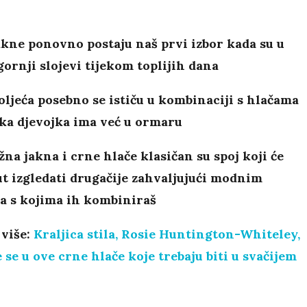
kne ponovno postaju naš prvi izbor kada su u
gornji slojevi tijekom toplijih dana
ljeća posebno se ističu u kombinaciji s hlačama
ka djevojka ima već u ormaru
na jakna i crne hlače klasičan su spoj koji će
t izgledati drugačije zahvaljujući modnim
a s kojima ih kombiniraš
 više:
Kraljica stila, Rosie Huntington-Whiteley,
 se u ove crne hlače koje trebaju biti u svačijem