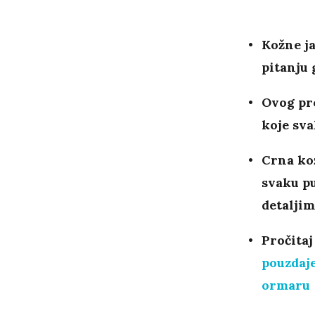
Kožne ja
pitanju 
Ovog pro
koje sva
Crna kož
svaku pu
detaljim
Pročitaj
pouzdaje
ormaru