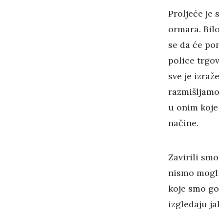
Proljeće je 
ormara. Bilo
se da će po
police trgo
sve je izraž
razmišljam
u onim koje
načine.
Zavirili smo
nismo mogli
koje smo go
izgledaju ja