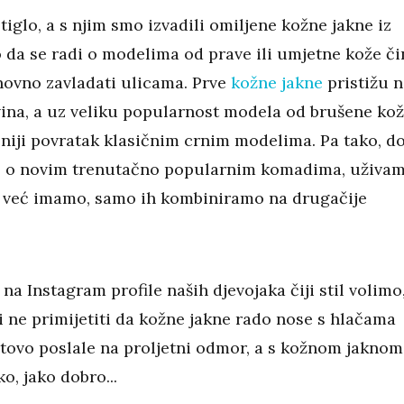
stiglo, a s njim smo izvadili omiljene kožne jakne iz
 da se radi o modelima od prave ili umjetne kože či
novno zavladati ulicama. Prve
kožne jakne
pristižu n
vina, a uz veliku popularnost modela od brušene kož
eniji povratak klasičnim crnim modelima. Pa tako, d
o o novim trenutačno popularnim komadima, uživa
 već imamo, samo ih kombiniramo na drugačije
 na Instagram profile naših djevojaka čiji stil volimo,
 ne primijetiti da kožne jakne rado nose s hlačama
tovo poslale na proljetni odmor, a s kožnom jaknom
ko, jako dobro...