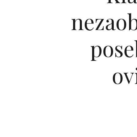
nezaobi
pose
ov