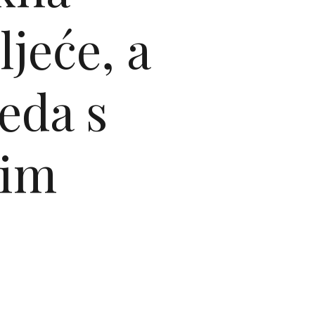
ljeće, a
eda s
nim