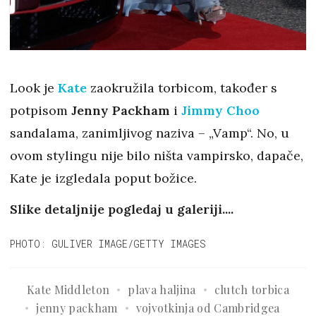
Look je
Kate
zaokružila torbicom, također s
potpisom
Jenny Packham
i
Jimmy Choo
sandalama, zanimljivog naziva – „Vamp“. No, u
ovom stylingu nije bilo ništa vampirsko, dapače,
Kate je izgledala poput božice.
Slike detaljnije pogledaj u galeriji....
PHOTO: GULIVER IMAGE/GETTY IMAGES
Kate Middleton
plava haljina
clutch torbica
jenny packham
vojvotkinja od Cambridgea