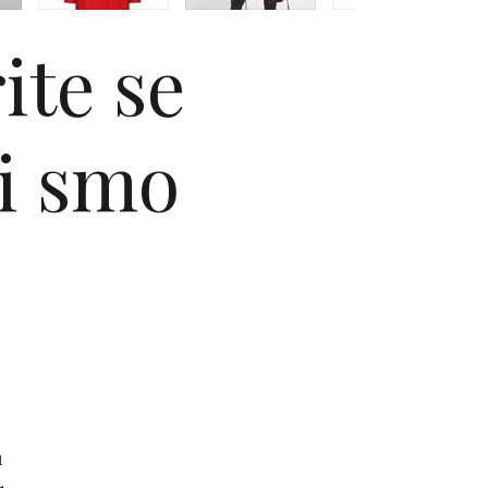
ite se
li smo
u