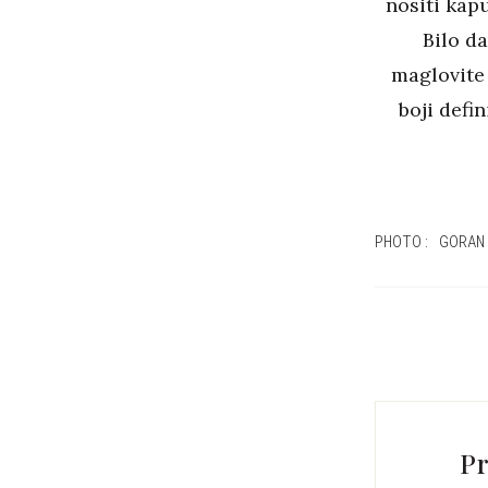
nositi kap
Bilo d
maglovite 
boji defin
PHOTO: GORAN
Pr