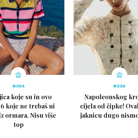
MODA
MODA
ica koje su in ovo
Napoleonskog kroj
i 6 koje ne trebaš ni
cijela od čipke! Ov
 iz ormara. Nisu više
jaknicu dugo nismo 
top