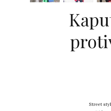
Kaput
proti
Street sty