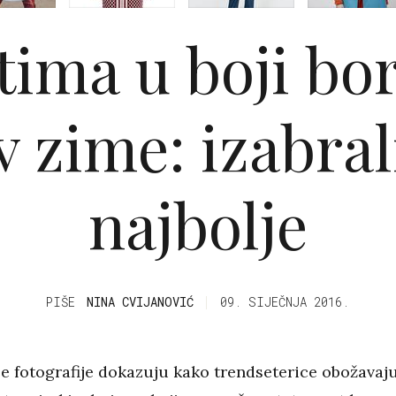
ima u boji bor
v zime: izabra
najbolje
PIŠE
NINA CVIJANOVIĆ
09. SIJEČNJA 2016.
le fotografije dokazuju kako trendseterice obožavaj