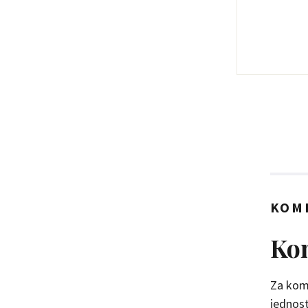
KOM
Kom
Za kome
jednosta