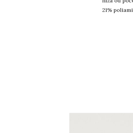
niža od poče
21% poliamid