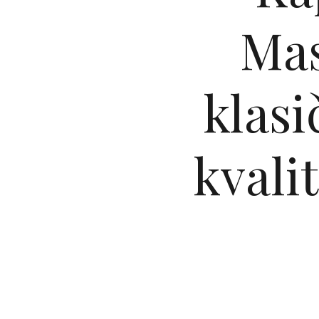
Mas
klasi
kvali