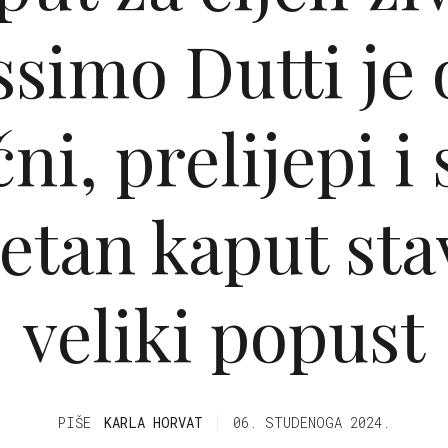
simo Dutti je 
čni, prelijepi i
tetan kaput sta
veliki popust
PIŠE
KARLA HORVAT
06. STUDENOGA 2024.