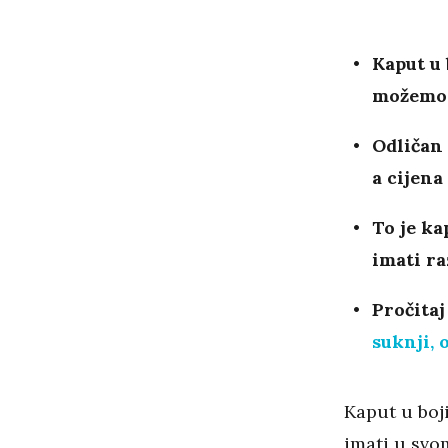
Kaput u 
možemo 
Odličan
a cijena
To je ka
imati ra
Pročitaj
suknji, 
Kaput u boji
imati u svom