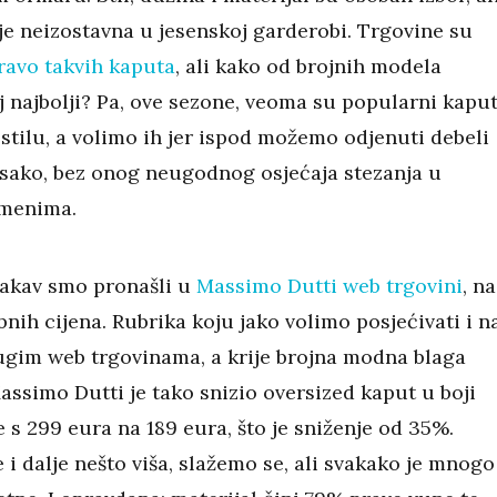
je neizostavna u jesenskoj garderobi. Trgovine su
avo takvih kaputa
, ali kako od brojnih modela
j najbolji? Pa, ove sezone, veoma su popularni kaput
stilu, a volimo ih jer ispod možemo odjenuti debeli
 sako, bez onog neugodnog osjećaja stezanja u
amenima.
 takav smo pronašli u
Massimo Dutti web trgovini
, na
nih cijena. Rubrika koju jako volimo posjećivati i n
rugim web trgovinama, a krije brojna modna blaga
assimo Dutti je tako snizio oversized kaput u boji
 s 299 eura na 189 eura, što je sniženje od 35%.
 i dalje nešto viša, slažemo se, ali svakako je mnogo