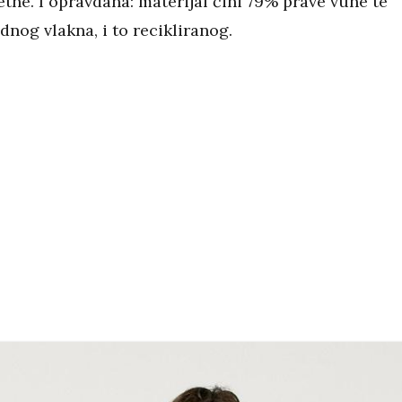
tne. I opravdana: materijal čini 79% prave vune te
nog vlakna, i to recikliranog.