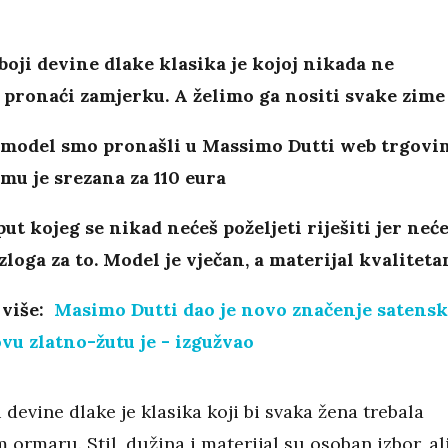
boji devine dlake klasika je kojoj nikada ne
pronaći zamjerku. A želimo ga nositi svake zime
 model smo pronašli u Massimo Dutti web trgovin
 mu je srezana za 110 eura
put kojeg se nikad nećeš poželjeti riješiti jer neć
zloga za to. Model je vječan, a materijal kvaliteta
 više:
Masimo Dutti dao je novo značenje satensk
ovu zlatno-žutu je - izgužvao
 devine dlake je klasika koji bi svaka žena trebala
 ormaru. Stil, dužina i materijal su osoban izbor, al