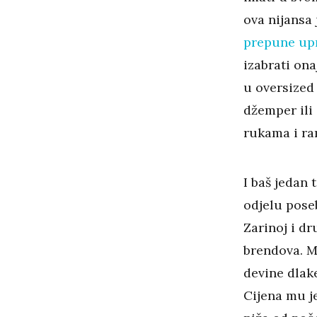
ova nijansa 
prepune upr
izabrati ona
u oversized 
džemper ili
rukama i r
I baš jedan
odjelu poseb
Zarinoj i d
brendova. M
devine dlake
Cijena mu je