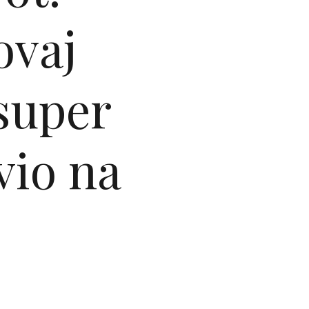
ovaj
 super
vio na