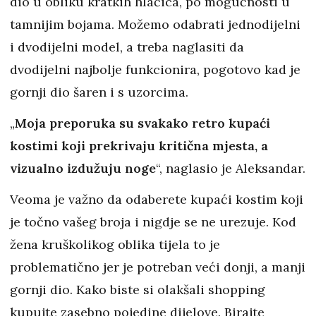
dio u obliku kratkih hlačica, po mogućnosti u
tamnijim bojama. Možemo odabrati jednodijelni
i dvodijelni model, a treba naglasiti da
dvodijelni najbolje funkcionira, pogotovo kad je
gornji dio šaren i s uzorcima.
„
Moja preporuka su svakako retro kupaći
kostimi koji prekrivaju kritična mjesta, a
vizualno izdužuju noge
“, naglasio je Aleksandar.
Veoma je važno da odaberete kupaći kostim koji
je točno vašeg broja i nigdje se ne urezuje. Kod
žena kruškolikog oblika tijela to je
problematično jer je potreban veći donji, a manji
gornji dio. Kako biste si olakšali shopping
kupujte zasebno pojedine dijelove. Birajte