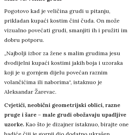
Pogotovo kad je veličina grudi u pitanju,
prikladan kupaći kostim čini čuda. On može
vizualno povećati grudi, smanjiti ih i pružiti im
dobru potporu.
„Najbolji izbor za žene s malim grudima jesu
dvodijelni kupaći kostimi jakih boja i uzoraka
koji je u gornjem dijelu povećan raznim
volančićima ili naborima“, istaknuo je
Aleksandar Žarevac.
Cvjetići, neobični geometrijski oblici, razne
pruge i šare – male grudi obožavaju upadljive
uzorke.
Kao što je dizajner istaknuo, birajte one
badiće čiji je gornji dio dodatno ukrašen.