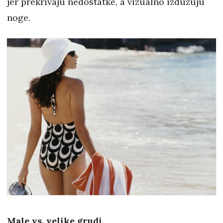
jer prekrivaju nedostatke, a vizualno izdužuju
noge.
Male vs. velike grudi