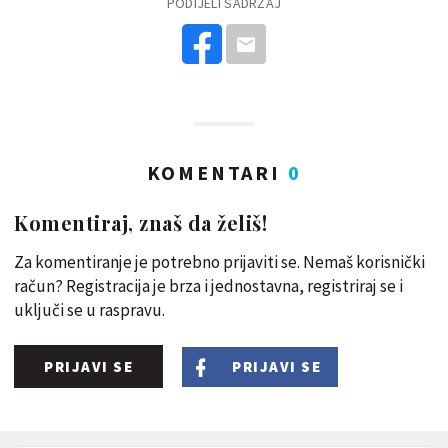
PODIJELI SADRŽAJ
KOMENTARI
0
Komentiraj, znaš da želiš!
Za komentiranje je potrebno prijaviti se. Nemaš korisnički
račun? Registracija je brza i jednostavna, registriraj se i
uključi se u raspravu.
PRIJAVI SE
PRIJAVI SE