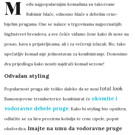
M
eđu najpopularnijim komadima su takozvane
Bubimir hlače, odnosno hlače s debelim crno-
bijelim prugama. One se nalaze u trgovinama najpoznatijih
highstreet brendova, a sve češće viđamo žene kako ih nose na
posao, kavu s prijateljicama, ali i za večernji izlazak. No, tako
upečatljiv komad nije jednostavan za kombiniranje. Donosimo
dva prijedloga kako nositi najdraži komad sezone!
Odvažan styling
total look
Popularnost pruga ide toliko daleko da se nosi
.
okomite i
Samouvjerene trendseterice kombinirat će
vodoravne debele pruge
. Kako bi styling bio opušten,
odlučite se za širu prozirnu košulju te crne cipele, poput
Imajte na umu da vodoravne pruge
oksfordica.