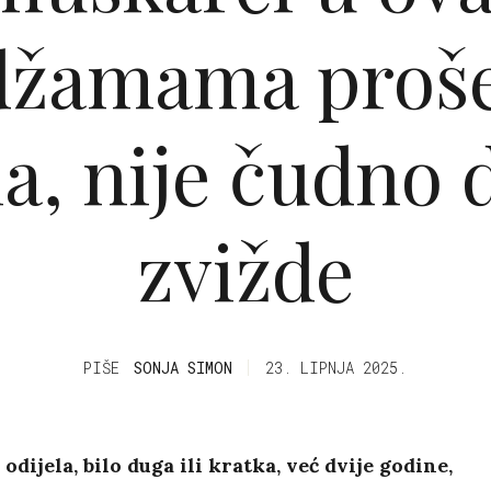
džamama proš
a, nije čudno 
zvižde
PIŠE
SONJA SIMON
23. LIPNJA 2025.
odijela, bilo duga ili kratka, već dvije godine,