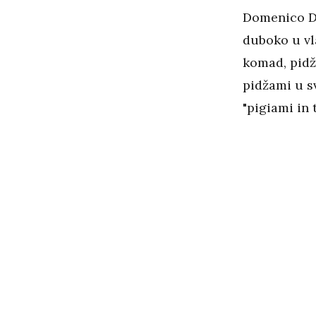
Domenico Do
duboko u vla
komad, pidž
pidžami u sv
"pigiami in