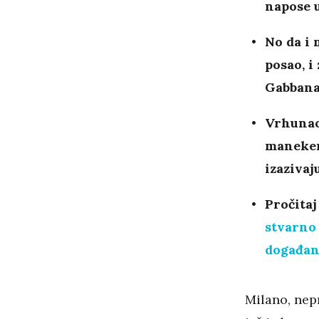
napose 
No da i 
posao, i
Gabbana
Vrhunac 
manekena
izazivaj
Pročitaj
stvarno 
događan
Milano, nep