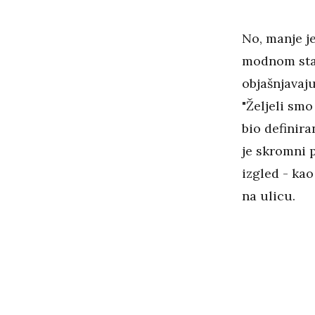
No, manje je
modnom stavu
objašnjavaju
"Željeli smo 
bio definir
je skromni 
izgled - kao
na ulicu.