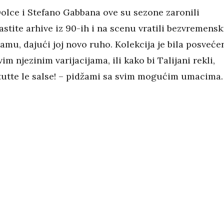
lce i Stefano Gabbana ove su sezone zaronili
stite arhive iz 90-ih i na scenu vratili bezvremensk
amu, dajući joj novo ruho. Kolekcija je bila posveće
im njezinim varijacijama, ili kako bi Talijani rekli,
 tutte le salse! – pidžami sa svim mogućim umacima.