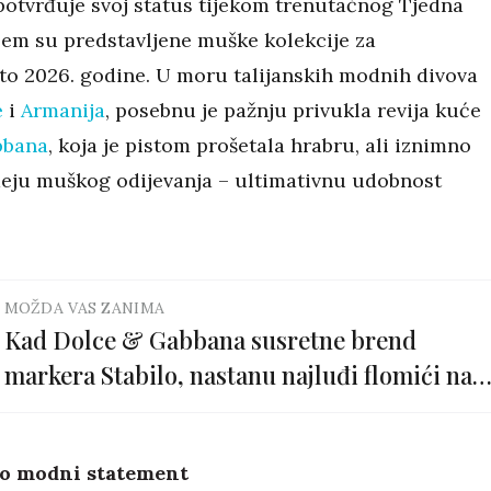
potvrđuje svoj status tijekom trenutačnog Tjedna
em su predstavljene muške kolekcije za
eto 2026. godine. U moru talijanskih modnih divova
e
i
Armanija
, posebnu je pažnju privukla revija kuće
bbana
, koja je pistom prošetala hrabru, ali iznimno
deju muškog odijevanja – ultimativnu udobnost
MOŽDA VAS ZANIMA
Kad Dolce & Gabbana susretne brend
markera Stabilo, nastanu najluđi flomići na
svijetu
o modni statement