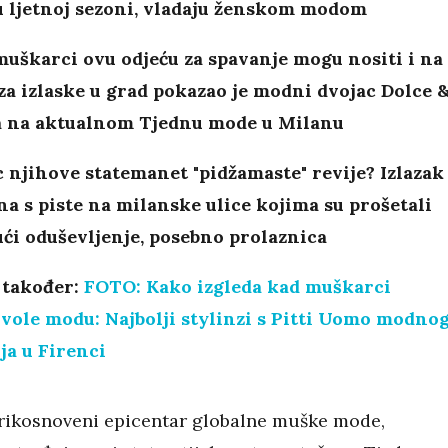
u ljetnoj sezoni, vladaju ženskom modom
muškarci ovu odjeću za spavanje mogu nositi i na
 za izlaske u grad pokazao je modni dvojac Dolce 
 na aktualnom Tjednu mode u Milanu
njihove statemanet "pidžamaste" revije? Izlazak
 s piste na milanske ulice kojima su prošetali
ući oduševljenje, posebno prolaznica
 također:
FOTO: Kako izgleda kad muškarci
vole modu: Najbolji stylinzi s Pitti Uomo modno
ja u Firenci
rikosnoveni epicentar globalne muške mode,