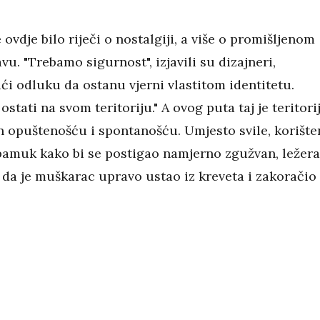
 ovdje bilo riječi o nostalgiji, a više o promišljenom
. "Trebamo sigurnost", izjavili su dizajneri,
ći odluku da ostanu vjerni vlastitom identitetu.
ostati na svom teritoriju." A ovog puta taj je teritori
an opuštenošću i spontanošću. Umjesto svile, korište
pamuk kako bi se postigao namjerno zgužvan, ležer
 da je muškarac upravo ustao iz kreveta i zakoračio