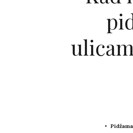
pi
ulicam
Pidžama 