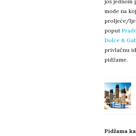
još jednom 
mode na koj
proljeće/lj
poput
Prad
Dolce & Ga
privlačnu i
pidžame.
Pidžama ka