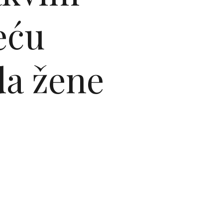
eću
da žene