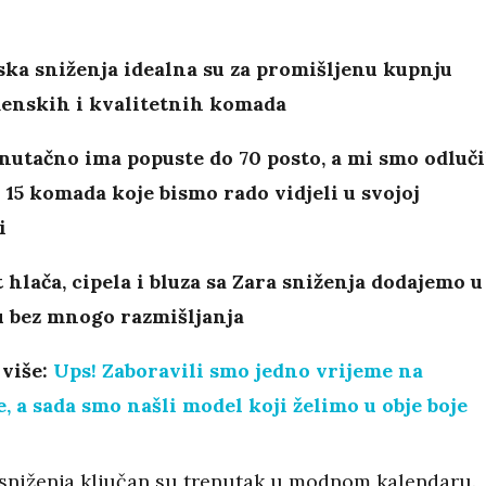
ska sniženja idealna su za promišljenu kupnju
enskih i kvalitetnih komada
nutačno ima popuste do 70 posto, a mi smo odluči
i 15 komada koje bismo rado vidjeli u svojoj
i
 hlača, cipela i bluza sa Zara sniženja dodajemo u
u bez mnogo razmišljanja
 više:
Ups! Zaboravili smo jedno vrijeme na
, a sada smo našli model koji želimo u obje boje
 sniženja ključan su trenutak u modnom kalendaru.