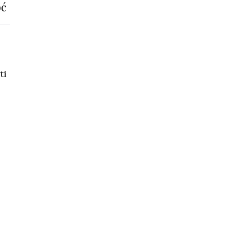
oć
ti