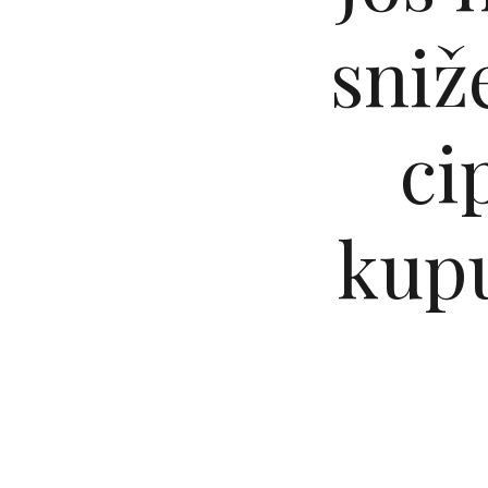
sniž
ci
kupu