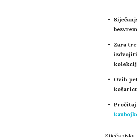
Siječanj
bezvrem
Zara tre
izdvojit
kolekcij
Ovih pet
košaric
Pročitaj
kaubojke
Siječanjska