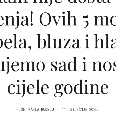
enja! Ovih 5 m
pela, bluza i hl
jemo sad i n
cijele godine
PIŠE
KARLA RUDELJ
11. SIJEČNJA 2026.