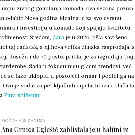
 impulzivnog gomilanja komada, ova sezona poziva
en odabir. Nova godina idealna je za svojevrsnu
mara i investiciju u komade koji spajaju kvalitetu,
rofinjenost. Srećom,
Zara
je u 2026. ušla savršeno
ći taj zadatak, a njihova velika zimska rasprodaja, s
ji dosežu i do 70 posto, prilika je za izgradnju traj
 garderobe. Sada u fokusu nisu glasni trendovi, već
će se lako uklopiti u postojeći ormar i podići ga na
 Ovo je vodič za pet ključnih cipela, bluza i hlača k
na
Zara sniženju
.
MOŽDA VAS ZANIMA
Ana Gruica Uglešić zablistala je u haljini iz