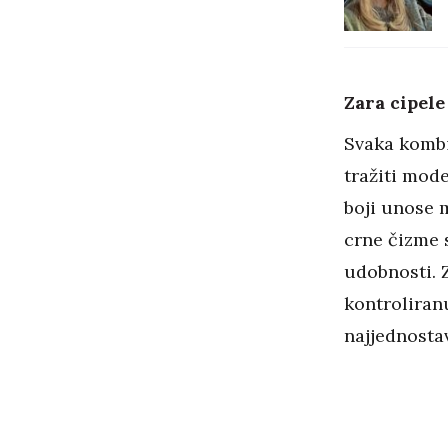
Zara cipele
Svaka kombin
tražiti mod
boji unose 
crne čizme 
udobnosti. Z
kontroliranu
najjednostav