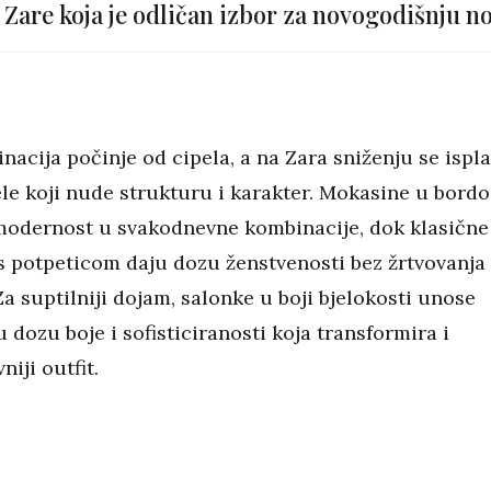
Zare koja je odličan izbor za novogodišnju n
acija počinje od cipela, a na Zara sniženju se ispla
ele koji nude strukturu i karakter. Mokasine u bordo
modernost u svakodnevne kombinacije, dok klasične
s potpeticom daju dozu ženstvenosti bez žrtvovanja
a suptilniji dojam, salonke u boji bjelokosti unose
 dozu boje i sofisticiranosti koja transformira i
niji outfit.