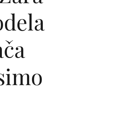
odela
ača
osimo