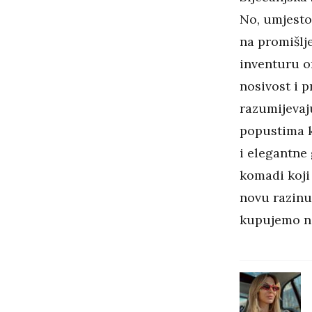
No, umjesto
na promišlj
inventuru or
nosivost i p
razumijevaju
popustima ko
i elegantne
komadi koji 
novu razinu.
kupujemo 