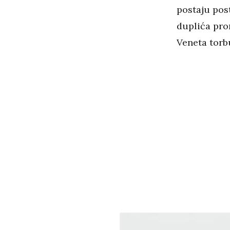
postaju post
duplića pro
Veneta torb