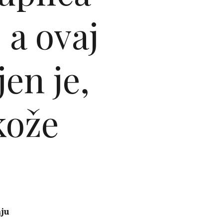
 a ovaj
jen je,
kože
aju