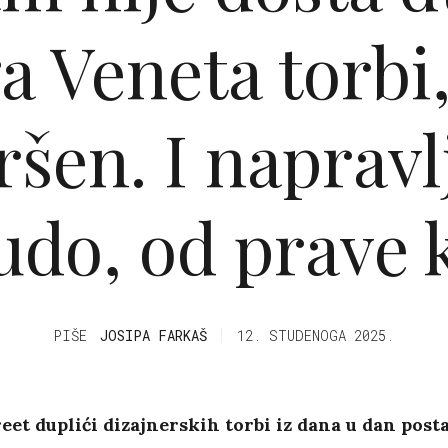
a Veneta torbi,
ršen. I napravl
udo, od prave 
PIŠE
JOSIPA FARKAŠ
12. STUDENOGA 2025.
eet duplići dizajnerskih torbi iz dana u dan post