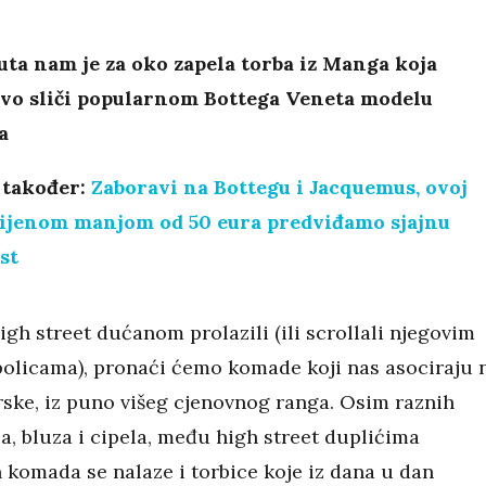
i
ta nam je za oko zapela torba iz Manga koja
ivo sliči popularnom Bottega Veneta modelu
a
 također:
Zaboravi na Bottegu i Jacquemus, ovoj
 cijenom manjom od 50 eura predviđamo sjajnu
st
gh street dućanom prolazili (ili scrollali njegovim
policama), pronaći ćemo komade koji nas asociraju 
rske, iz puno višeg cjenovnog ranga. Osim raznih
ča, bluza i cipela, među high street duplićima
 komada se nalaze i torbice koje iz dana u dan