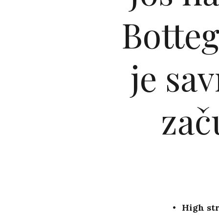
Botteg
je sav
zač
High str