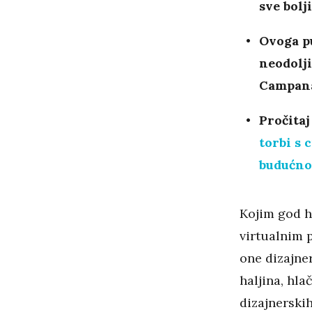
sve bolj
Ovoga pu
neodolj
Campan
Pročitaj
torbi s
budućno
Kojim god hi
virtualnim 
one dizajne
haljina, hla
dizajnerskih