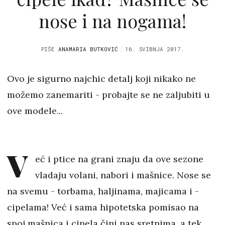
nose i na nogama!
PIŠE
ANAMARIA BUTKOVIĆ
16. SVIBNJA 2017.
Ovo je sigurno najchic detalj koji nikako ne
možemo zanemariti - probajte se ne zaljubiti u
ove modele...
V
eć i ptice na grani znaju da ove sezone
vladaju volani, nabori i mašnice. Nose se
na svemu - torbama, haljinama, majicama i -
cipelama! Već i sama hipotetska pomisao na
spoj mašnica i cipela čini nas sretnima, a tek