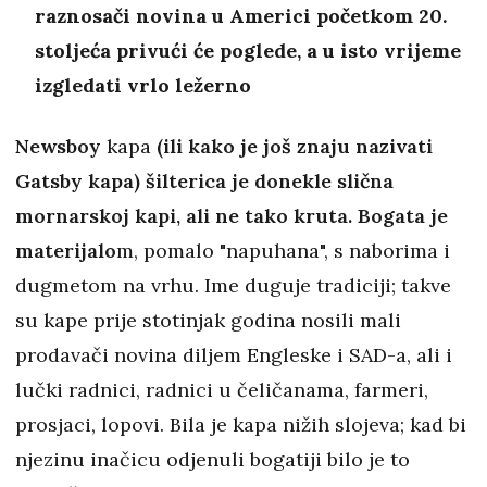
raznosači novina u Americi početkom 20.
stoljeća privući će poglede, a u isto vrijeme
izgledati vrlo ležerno
Newsboy
kapa
(ili kako je još znaju nazivati
Gatsby kapa) šilterica je donekle slična
mornarskoj kapi, ali ne tako kruta. Bogata je
materijalo
m, pomalo "napuhana", s naborima i
dugmetom na vrhu. Ime duguje tradiciji; takve
su kape prije stotinjak godina nosili mali
prodavači novina diljem Engleske i SAD-a, ali i
lučki radnici, radnici u čeličanama, farmeri,
prosjaci, lopovi. Bila je kapa nižih slojeva; kad bi
njezinu inačicu odjenuli bogatiji bilo je to