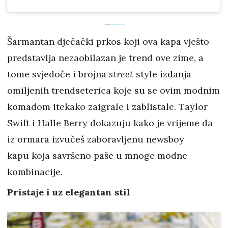
Powered by
embedinstagramfeed de
&
Šarmantan dječački prkos koji ova kapa vješto
predstavlja nezaobilazan je trend ove zime, a
tome svjedoče i brojna
street
style izdanja
omiljenih
trendseterica koje su se ovim modnim
komadom itekako zaigrale i zablistale. Taylor
Swift i Halle Berry dokazuju kako je vrijeme da
iz ormara izvučeš zaboravljenu newsboy
kapu koja savršeno paše u mnoge modne
kombinacije.
Pristaje i uz elegantan stil