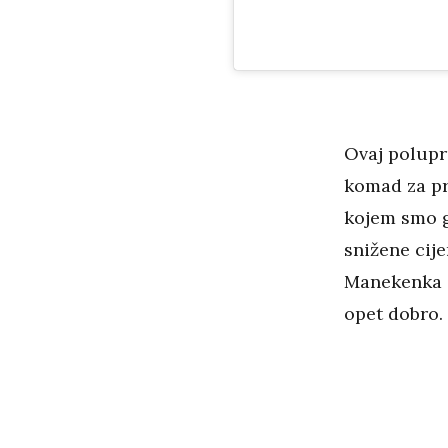
Ovaj polupr
komad za pre
kojem smo ga
snižene cij
Manekenka ga
opet dobro. 