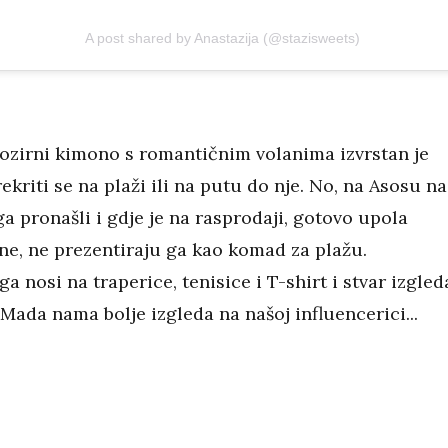
A post shared by Anastazija (@stazisweets)
ozirni kimono s romantičnim volanima izvrstan je
kriti se na plaži ili na putu do nje. No, na Asosu na
 pronašli i gdje je na rasprodaji, gotovo upola
ene, ne prezentiraju ga kao komad za plažu.
 nosi na traperice, tenisice i T-shirt i stvar izgled
Mada nama bolje izgleda na našoj influencerici...