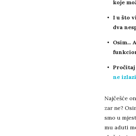
koje mož
I u što 
dva nesp
Osim... 
funkcion
Pročitaj
ne izlaz
Najčešće on
zar ne? Osim
smo u mjestu
mu aduti mo