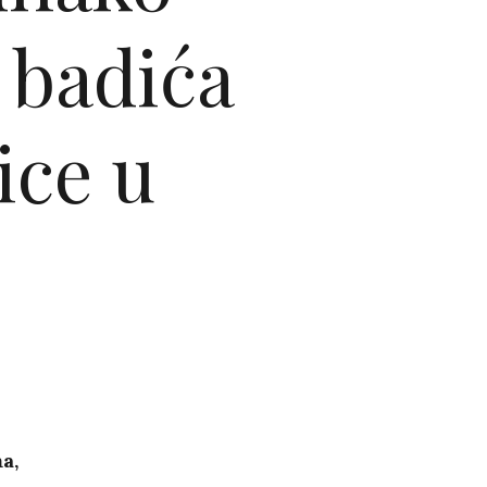
 badića
ice u
a,