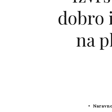
dobro 
na p
Naravno