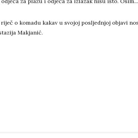
odjeća za plažu i odjeća za izlazak nisu isto. Osim...
riječ o komadu kakav u svojoj posljednjoj objavi no
tazija Makjanić.