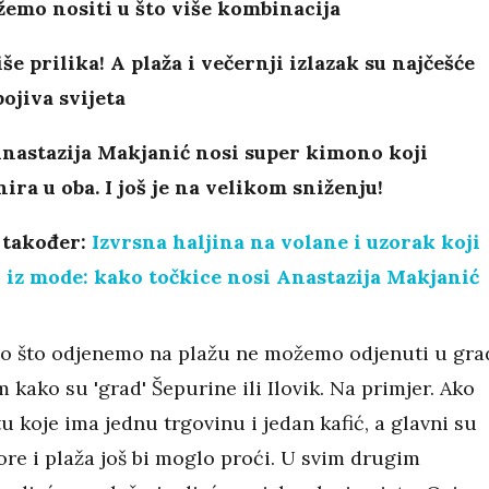
emo nositi u što više kombinacija
više prilika! A plaža i večernji izlazak su najčešće
ojiva svijeta
Anastazija Makjanić nosi super kimono koji
ira u oba. I još je na velikom sniženju!
 također:
Izvrsna haljina na volane i uzorak koji
i iz mode: kako točkice nosi Anastazija Makjanić
o što odjenemo na plažu ne možemo odjenuti u gra
 kako su 'grad' Šepurine ili Ilovik. Na primjer. Ako
 koje ima jednu trgovinu i jedan kafić, a glavni su
re i plaža još bi moglo proći. U svim drugim