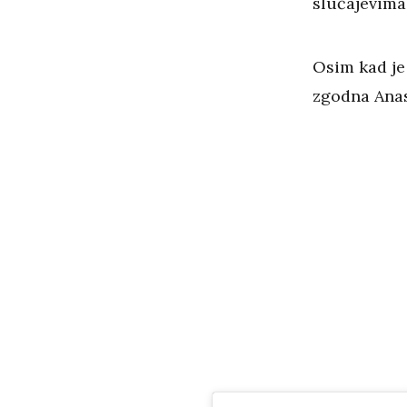
slučajevima 
Osim kad je 
zgodna Anas