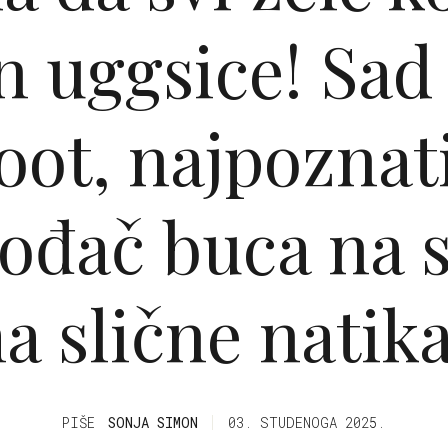
 uggsice! Sad
oot, najpoznati
ođač buca na s
a slične natik
PIŠE
SONJA SIMON
03. STUDENOGA 2025.