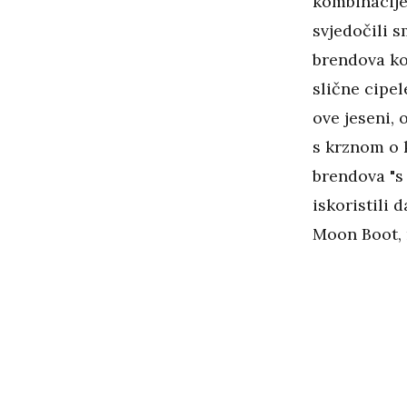
kombinacije
svjedočili 
brendova koj
slične cipel
ove jeseni,
s krznom o 
brendova "s 
iskoristili 
Moon Boot, 