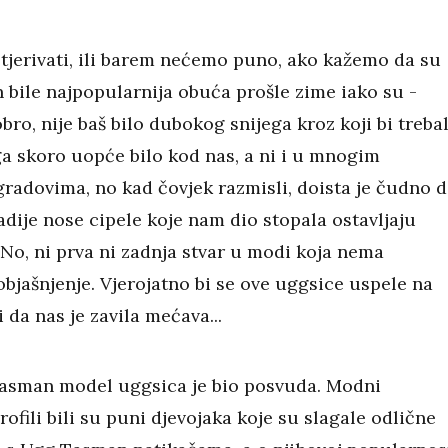
jerivati, ili barem nećemo puno, ako kažemo da su
bile najpopularnija obuća prošle zime iako su -
bro, nije baš bilo dubokog snijega kroz koji bi treba
 ga skoro uopće bilo kod nas, a ni i u mnogim
radovima, no kad čovjek razmisli, doista je čudno d
adije nose cipele koje nam dio stopala ostavljaju
 No, ni prva ni zadnja stvar u modi koja nema
bjašnjenje. Vjerojatno bi se ove uggsice uspele na
 da nas je zavila mećava...
Tasman model uggsica je bio posvuda. Modni
ofili bili su puni djevojaka koje su slagale odlične