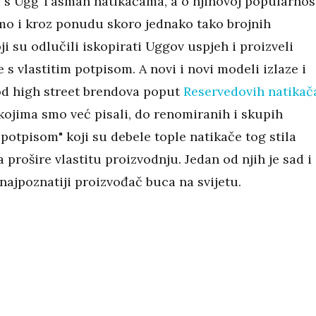
 s Ugg Tasman natikačama, a o njihovoj popularnos
smo i kroz ponudu skoro jednako tako brojnih
i su odlučili iskopirati Uggov uspjeh i proizveli
e s vlastitim potpisom. A novi i novi modeli izlaze i
 od high street brendova poput
Reservedovih natikač
kojima smo već pisali, do renomiranih i skupih
potpisom" koji su debele tople natikače tog stila
da prošire vlastitu proizvodnju. Jedan od njih je sad i
najpoznatiji proizvođač buca na svijetu.