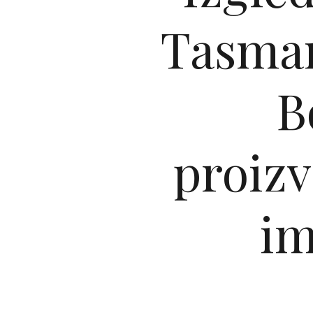
Tasman
B
proizv
im