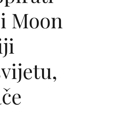
 i Moon
ji
vijetu,
ače