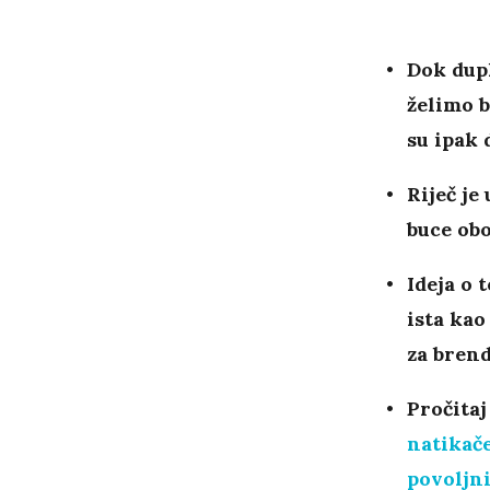
Dok dupl
želimo b
su ipak 
Riječ je
buce ob
Ideja o 
ista kao
za brend
Pročitaj
natikače
povoljni