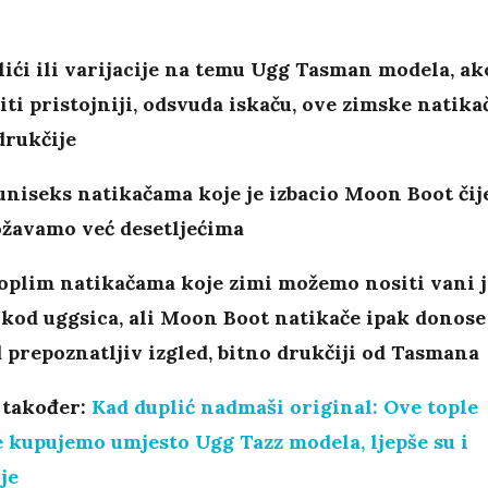
ići ili varijacije na temu Ugg Tasman modela, ak
iti pristojniji, odsvuda iskaču, ove zimske natika
drukčije
 uniseks natikačama koje je izbacio Moon Boot čij
ožavamo već desetljećima
toplim natikačama koje zimi možemo nositi vani j
 kod uggsica, ali Moon Boot natikače ipak donose
 prepoznatljiv izgled, bitno drukčiji od Tasmana
 također:
Kad duplić nadmaši original: Ove tople
 kupujemo umjesto Ugg Tazz modela, ljepše su i
je