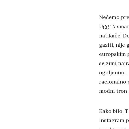
Nećemo pret
Ugg Tasman 
natikače! Do
gaziti, nije
europskim g
se zimi najr
ogoljenim...
racionalno o
modni tron i
Kako bilo, 
Instagram pr