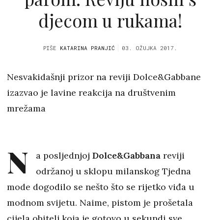
djecom u rukama!
PIŠE
KATARINA PRANJIĆ
03. OŽUJKA 2017.
Nesvakidašnji prizor na reviji Dolce&Gabbane
izazvao je lavine reakcija na društvenim
mrežama
N
a posljednjoj
Dolce&Gabbana
reviji
održanoj u sklopu milanskog Tjedna
mode dogodilo se nešto što se rijetko viđa u
modnom svijetu. Naime, pistom je prošetala
cijela obitelj koja je gotovo u sekundi sve