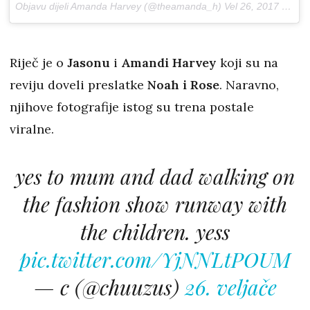
Objavu dijeli Amanda Harvey (@theamanda_h)
Vel 26, 2017 u 8:32 PST
Riječ je o
Jasonu
i
Amandi Harvey
koji su na
reviju doveli preslatke
Noah i Rose
. Naravno,
njihove fotografije istog su trena postale
viralne.
yes to mum and dad walking on
the fashion show runway with
the children. yess
pic.twitter.com/YjNNLtPOUM
— c (@chuuzus)
26. veljače