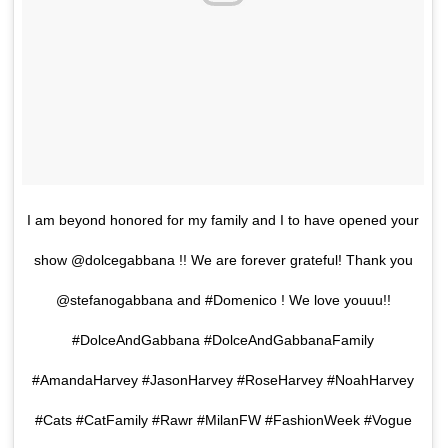
I am beyond honored for my family and I to have opened your
show @dolcegabbana !! We are forever grateful! Thank you
@stefanogabbana and #Domenico ! We love youuu!!
#DolceAndGabbana #DolceAndGabbanaFamily
#AmandaHarvey #JasonHarvey #RoseHarvey #NoahHarvey
#Cats #CatFamily #Rawr #MilanFW #FashionWeek #Vogue