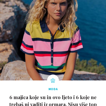
MODA
6 majica koje su in ovo ljeto i 6 koje ne
trebaš ni vaditi iz ormara. Nisu više top