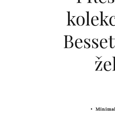
kolek
Besset
že
Minimal