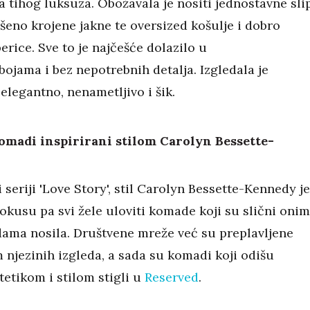
ja tihog luksuza. Obožavala je nositi jednostavne sli
ršeno krojene jakne te oversized košulje i dobro
erice. Sve to je najčešće dolazilo u
ojama i bez nepotrebnih detalja. Izgledala je
 elegantno, nenametljivo i šik.
omadi inspirirani stilom Carolyn Bessette-
 seriji 'Love Story', stil Carolyn Bessette-Kennedy je
okusu pa svi žele uloviti komade koji su slični oni
 dama nosila. Društvene mreže već su preplavljene
 njezinih izgleda, a sada su komadi koji odišu
etikom i stilom stigli u
Reserved
.