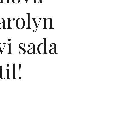
arolyn
vi sada
il!