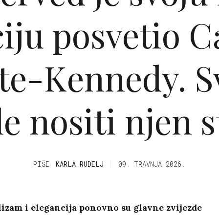
ciju posvetio C
te-Kennedy. S
le nositi njen st
PIŠE
KARLA RUDELJ
09. TRAVNJA 2026.
izam i elegancija ponovno su glavne zvijezde