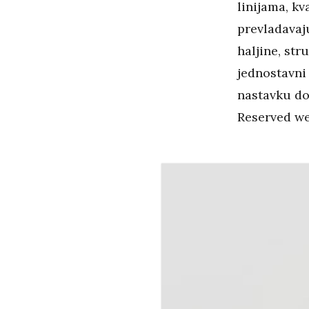
linijama, kv
prevladavaju
haljine, str
jednostavni 
nastavku don
Reserved we