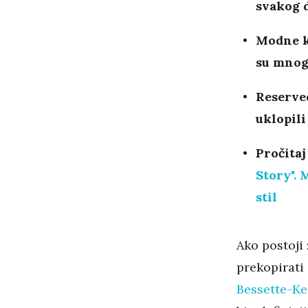
svakog d
Modne k
su mnog
Reserved
uklopili
Pročitaj
Story". 
stil
Ako postoji 
prekopirati 
Bessette-Ke