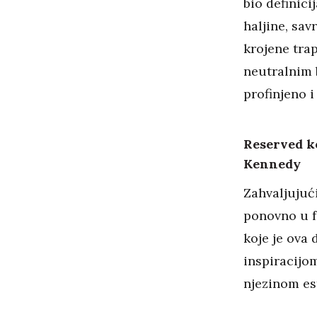
bio definici
haljine, sav
krojene trap
neutralnim b
profinjeno i
Reserved k
Kennedy
Zahvaljujući
ponovno u f
koje je ova
inspiracijom
njezinom est