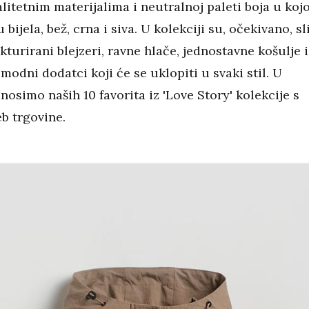
alitetnim materijalima i neutralnoj paleti boja u kojo
 bijela, bež, crna i siva. U kolekciji su, očekivano, sl
ukturirani blejzeri, ravne hlače, jednostavne košulje i
modni dodatci koji će se uklopiti u svaki stil. U
osimo naših 10 favorita iz 'Love Story' kolekcije s
b trgovine.