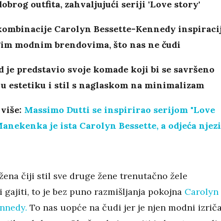
obrog outfita, zahvaljujući seriji 'Love story'
ombinacije Carolyn Bessette-Kennedy inspiraci
im modnim brendovima, što nas ne čudi
 je predstavio svoje komade koji bi se savršeno
 u estetiku i stil s naglaskom na minimalizam
 više:
Massimo Dutti se inspirirao serijom "Love
Manekenka je ista Carolyn Bessette, a odjeća njez
žena čiji stil sve druge žene trenutačno žele
i gajiti, to je bez puno razmišljanja pokojna
Carolyn
nnedy.
To nas uopće na čudi jer je njen modni izriča