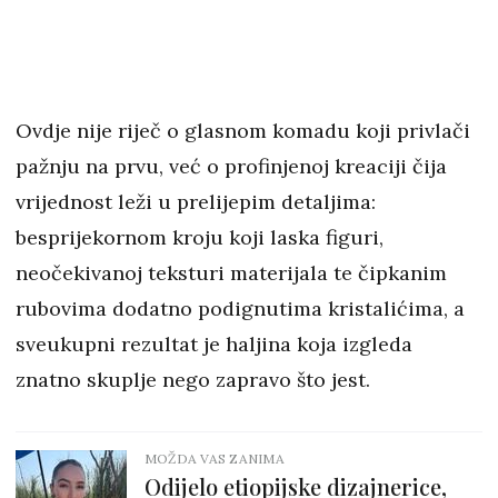
Ovdje nije riječ o glasnom komadu koji privlači
pažnju na prvu, već o profinjenoj kreaciji čija
vrijednost leži u prelijepim detaljima:
besprijekornom kroju koji laska figuri,
neočekivanoj teksturi materijala te čipkanim
rubovima dodatno podignutima kristalićima, a
sveukupni rezultat je haljina koja izgleda
znatno skuplje nego zapravo što jest.
MOŽDA VAS ZANIMA
Odijelo etiopijske dizajnerice,