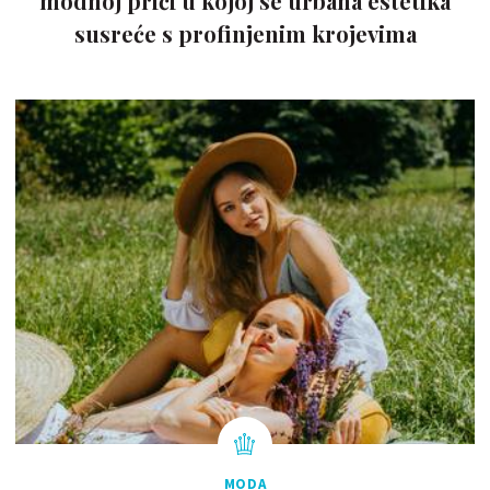
modnoj priči u kojoj se urbana estetika
susreće s profinjenim krojevima
MODA