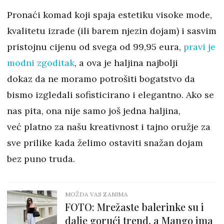
Pronaći komad koji spaja estetiku visoke mode,
kvalitetu izrade (ili barem njezin dojam) i sasvim
pristojnu cijenu od svega od 99,95 eura,
pravi je
modni zgoditak
, a ova je haljina najbolji
dokaz da ne moramo potrošiti bogatstvo da
bismo izgledali sofisticirano i elegantno. Ako se
nas pita, ona nije samo još jedna haljina,
već platno za našu kreativnost i tajno oružje za
sve prilike kada želimo ostaviti snažan dojam
bez puno truda.
MOŽDA VAS ZANIMA
FOTO: Mrežaste balerinke su i
dalje gorući trend, a Mango ima