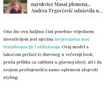
narukvice Masai plemena...
Andrea Trgovčević oduševila nas
je modnim odabirom
Ono što ovu haljinu čini posebno vrijednom
investicijom jest njezina
nevjerojatna moć
transformacije i stiliziranja
. Ovaj model s
lakoćom prelazi iz dnevnog u večernji look,
pruža priliku za zablista u glavnoj ulozi, ali i da
svojom profinjenošću samo oplemeni slojeviti
styling.