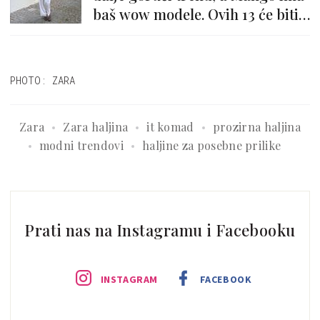
baš wow modele. Ovih 13 će biti
zvijezda svakog outfita
PHOTO: ZARA
Zara
Zara haljina
it komad
prozirna haljina
modni trendovi
haljine za posebne prilike
Prati nas na Instagramu i Facebooku
INSTAGRAM
FACEBOOK