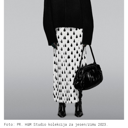
Foto: PR. H&M Studio kolekcija za jesen/zimu 2023.