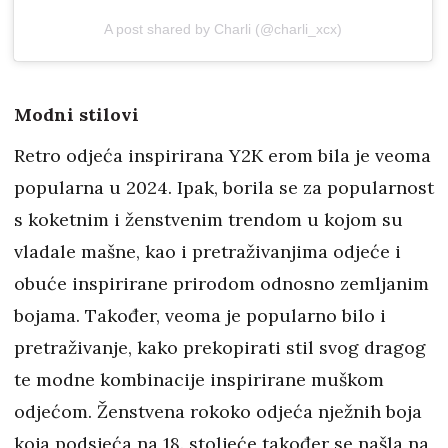
A post shared by Charli (@charli_xcx)
Modni stilovi
Retro odjeća inspirirana Y2K erom bila je veoma
popularna u 2024. Ipak, borila se za popularnost
s koketnim i ženstvenim trendom u kojom su
vladale mašne, kao i pretraživanjima odjeće i
obuće inspirirane prirodom odnosno zemljanim
bojama. Također, veoma je popularno bilo i
pretraživanje, kako prekopirati stil svog dragog
te modne kombinacije inspirirane muškom
odjećom. Ženstvena rokoko odjeća nježnih boja
koja podsjeća na 18. stoljeće također se našla na