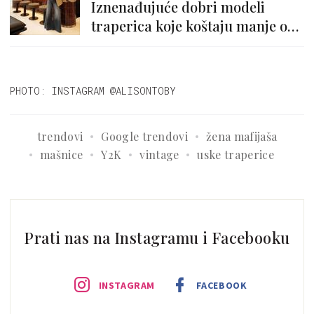
Iznenađujuće dobri modeli
traperica koje koštaju manje od
30 eura
PHOTO: INSTAGRAM @ALISONTOBY
trendovi
Google trendovi
žena mafijaša
mašnice
Y2K
vintage
uske traperice
Prati nas na Instagramu i Facebooku
INSTAGRAM
FACEBOOK