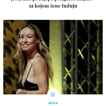
za kojom žene luduju
MODA