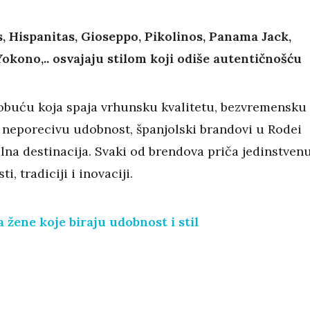
 Hispanitas, Gioseppo, Pikolinos, Panama Jack,
Yokono,.. osvajaju stilom koji odiše autentičnošću
 obuću koja spaja vrhunsku kvalitetu, bezvremensku
i neporecivu udobnost, španjolski brandovi u Rodei
lna destinacija. Svaki od brendova priča jedinstven
ti, tradiciji i inovaciji.
 žene koje biraju udobnost i stil