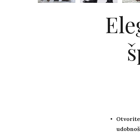
Ele
š
Otvorite
udobnoš