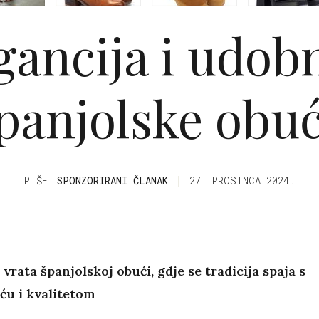
gancija i udob
panjolske obu
PIŠE
SPONZORIRANI ČLANAK
27. PROSINCA 2024.
 vrata španjolskoj obući, gdje se tradicija spaja s
ću i kvalitetom