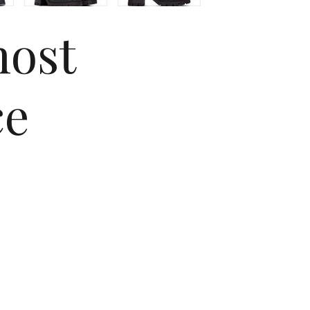
nost
će