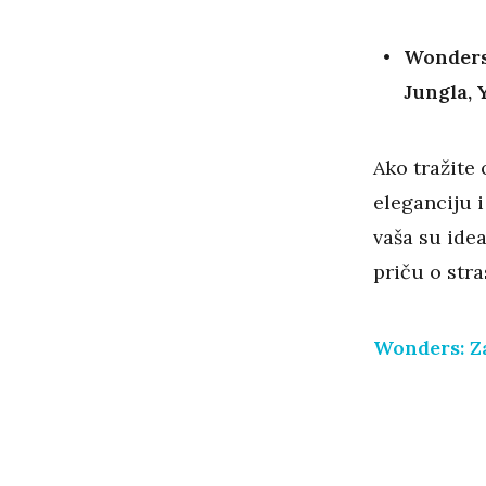
Wonders,
Jungla, 
Ako tražite
eleganciju 
vaša su idea
priču o stras
Wonders: Za