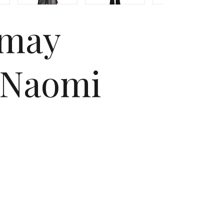
amay
m Naomi