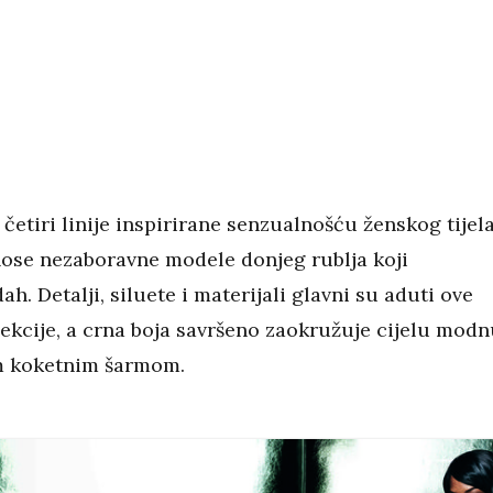
četiri linije inspirirane senzualnošću ženskog tijela
ose nezaboravne modele donjeg rublja koji
h. Detalji, siluete i materijali glavni su aduti ove
ekcije, a crna boja savršeno zaokružuje cijelu modn
m koketnim šarmom.