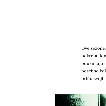
Ove sezone, 
pokreta don
oduzimaju da
posebne kol
priču svoji