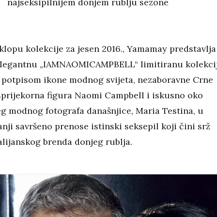
najseksipilnijem donjem rublju sezone
klopu kolekcije za jesen 2016., Yamamay predstavlja
legantnu „IAMNAOMICAMPBELL“ limitiranu kolekci
 potpisom ikone modnog svijeta, nezaboravne Crne
sprijekorna figura Naomi Campbell i iskusno oko
eg modnog fotografa današnjice, Maria Testina, u
ji savršeno prenose istinski seksepil koji čini srž
alijanskog brenda donjeg rublja.