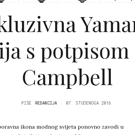
kluzivna Yam
ija s potpiso
Campbell
PIŠE
REDAKCIJA
07. STUDENOGA 2016.
oravna ikona modnog svijeta ponovno zavodi u