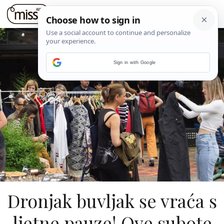
Sign in with Google
Dronjak buvljak se vraća s
ljetne pauze! Ove subote