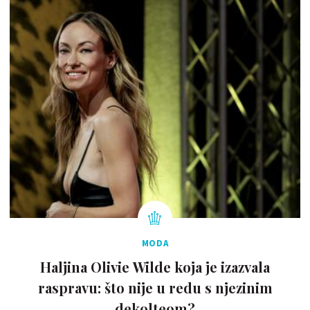
MODA
Haljina Olivie Wilde koja je izazvala
raspravu: što nije u redu s njezinim
dekolteom?