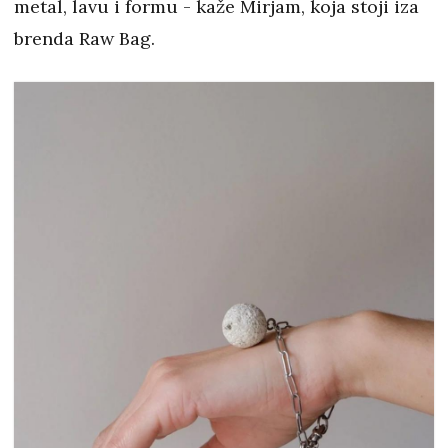
metal, lavu i formu - kaže Mirjam, koja stoji iza
brenda Raw Bag.